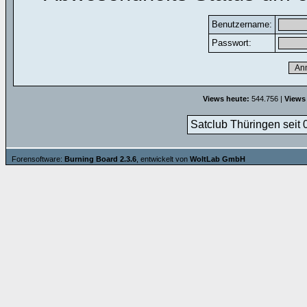
Benutzername:
Passwort:
Views heute:
544.756 |
Views
Satclub Thüringen seit 
Forensoftware:
Burning Board 2.3.6
, entwickelt von
WoltLab GmbH