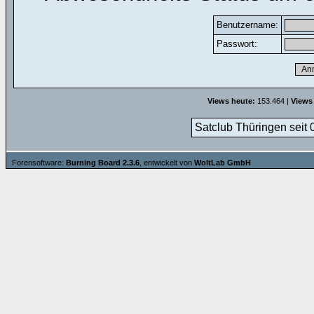
Benutzername:
Passwort:
Views heute:
153.464 |
Views
Satclub Thüringen seit 
Forensoftware:
Burning Board 2.3.6
, entwickelt von
WoltLab GmbH