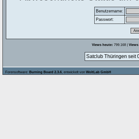
Benutzername:
Passwort:
Views heute:
799.168 |
Views
Satclub Thüringen seit 
Forensoftware:
Burning Board 2.3.6
, entwickelt von
WoltLab GmbH