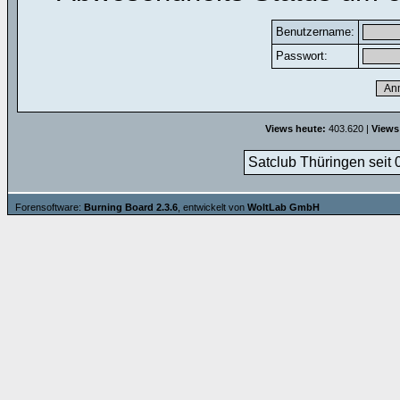
Benutzername:
Passwort:
Views heute:
403.620 |
Views
Satclub Thüringen seit 
Forensoftware:
Burning Board 2.3.6
, entwickelt von
WoltLab GmbH