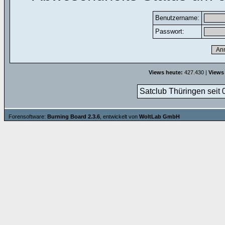
Benutzername:
Passwort:
Views heute:
427.430 |
Views
Satclub Thüringen seit 
Forensoftware:
Burning Board 2.3.6
, entwickelt von
WoltLab GmbH