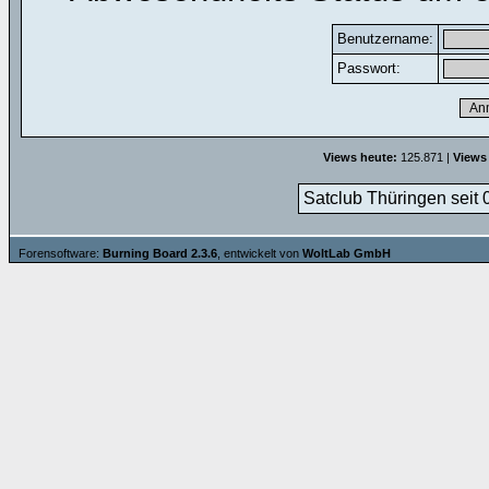
Benutzername:
Passwort:
Views heute:
125.871 |
Views
Satclub Thüringen seit 
Forensoftware:
Burning Board 2.3.6
, entwickelt von
WoltLab GmbH