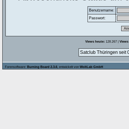
Benutzername:
Passwort:
Views heute:
128.267 |
Views
Satclub Thüringen seit 
Forensoftware:
Burning Board 2.3.6
, entwickelt von
WoltLab GmbH