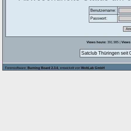
Benutzername:
Passwort:
Views heute:
391.985 |
Views
Satclub Thüringen seit 
Forensoftware:
Burning Board 2.3.6
, entwickelt von
WoltLab GmbH