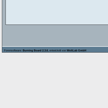
Forensoftware:
Burning Board 2.3.6
, entwickelt von
WoltLab GmbH