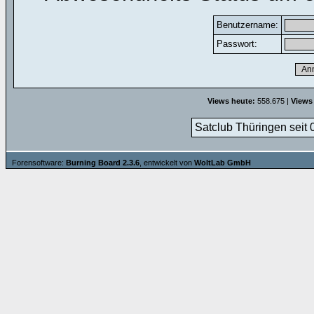
Benutzername:
Passwort:
Views heute:
558.675 |
Views
Satclub Thüringen seit 
Forensoftware:
Burning Board 2.3.6
, entwickelt von
WoltLab GmbH