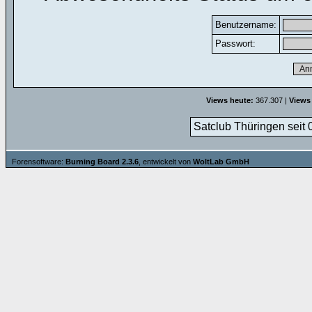
Benutzername:
Passwort:
Views heute:
367.307 |
Views
Satclub Thüringen seit 
Forensoftware:
Burning Board 2.3.6
, entwickelt von
WoltLab GmbH