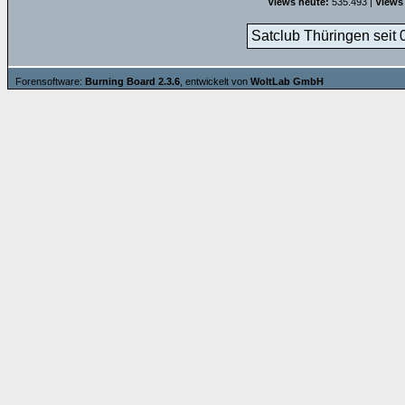
Views heute:
535.493 |
Views
Satclub Thüringen seit 
Forensoftware:
Burning Board 2.3.6
, entwickelt von
WoltLab GmbH