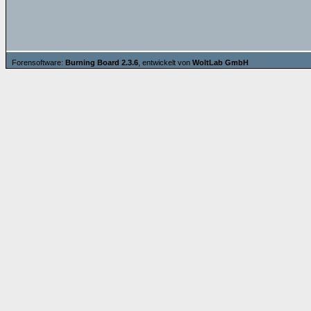
Forensoftware:
Burning Board 2.3.6
, entwickelt von
WoltLab GmbH