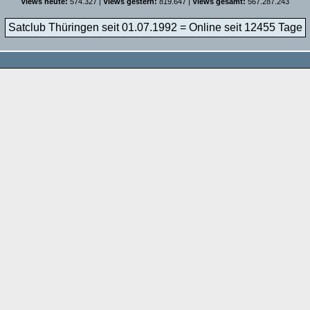
Views heute:
574.327 |
Views gestern:
819.647 |
Views gesamt:
567.287.243
Satclub Thüringen seit 01.07.1992 = Online seit
12455 Tage