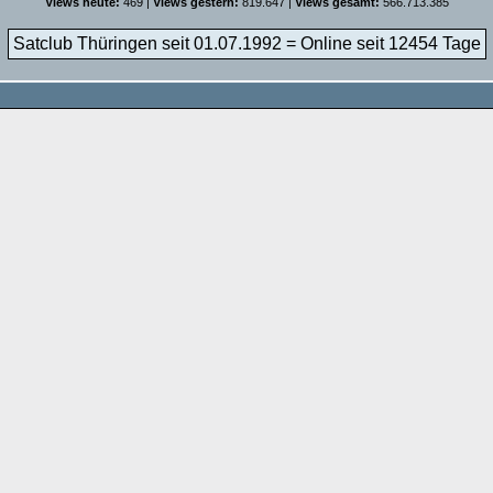
Views heute:
469 |
Views gestern:
819.647 |
Views gesamt:
566.713.385
Satclub Thüringen seit 01.07.1992 = Online seit
12454 Tage