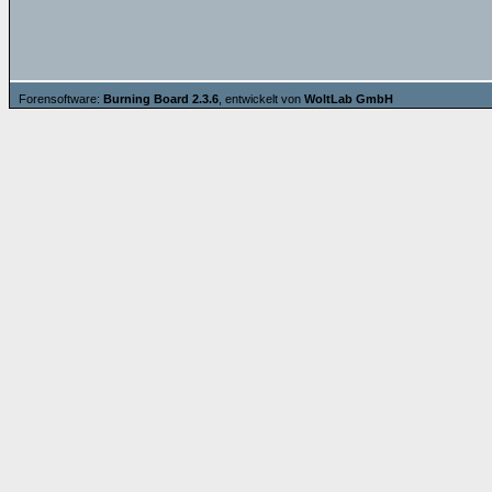
Forensoftware:
Burning Board 2.3.6
, entwickelt von
WoltLab GmbH