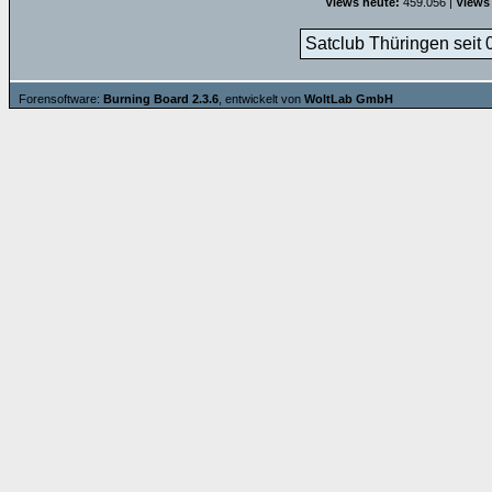
Views heute:
459.056 |
Views
Satclub Thüringen seit 
Forensoftware:
Burning Board 2.3.6
, entwickelt von
WoltLab GmbH