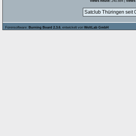
Views heute:
240.884 |
Views
Satclub Thüringen seit 
Forensoftware:
Burning Board 2.3.6
, entwickelt von
WoltLab GmbH