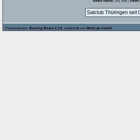
Views heute:
241.508 |
Views
Satclub Thüringen seit 
Forensoftware:
Burning Board 2.3.6
, entwickelt von
WoltLab GmbH