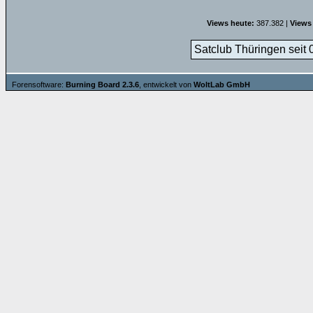
Views heute:
387.382 |
Views
Satclub Thüringen seit 
Forensoftware:
Burning Board 2.3.6
, entwickelt von
WoltLab GmbH