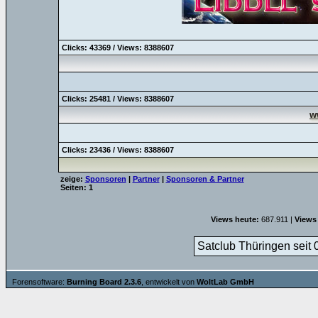
Clicks: 43369 / Views: 8388607
Clicks: 25481 / Views: 8388607
w
Clicks: 23436 / Views: 8388607
zeige:
Sponsoren
|
Partner
|
Sponsoren & Partner
Seiten: 1
Views heute:
687.911 |
Views 
Satclub Thüringen seit 
Forensoftware:
Burning Board 2.3.6
, entwickelt von
WoltLab GmbH