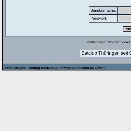
Benutzername:
Passwort:
Views heute:
126.952 |
Views
Satclub Thüringen seit 
Forensoftware:
Burning Board 2.3.6
, entwickelt von
WoltLab GmbH