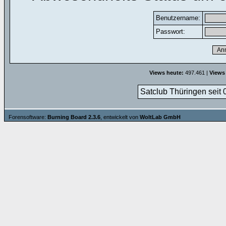
Benutzername:
Passwort:
Views heute:
497.461 |
Views
Satclub Thüringen seit 
Forensoftware:
Burning Board 2.3.6
, entwickelt von
WoltLab GmbH