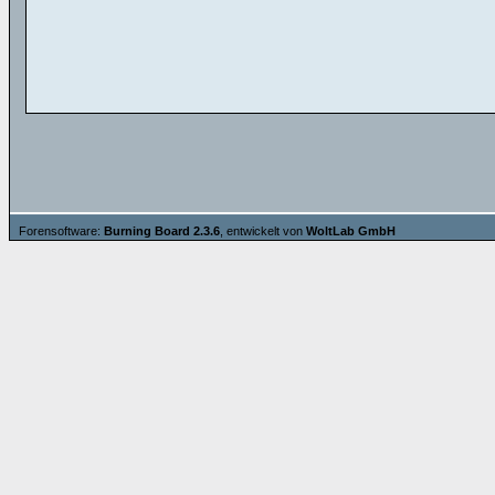
Forensoftware:
Burning Board 2.3.6
, entwickelt von
WoltLab GmbH