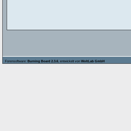
Forensoftware:
Burning Board 2.3.6
, entwickelt von
WoltLab GmbH