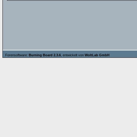
Forensoftware:
Burning Board 2.3.6
, entwickelt von
WoltLab GmbH