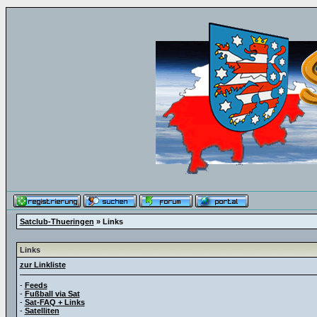
Satclub-Thueringen
» Links
Links
zur Linkliste
-
Feeds
-
Fußball via Sat
-
Sat-FAQ + Links
-
Satelliten