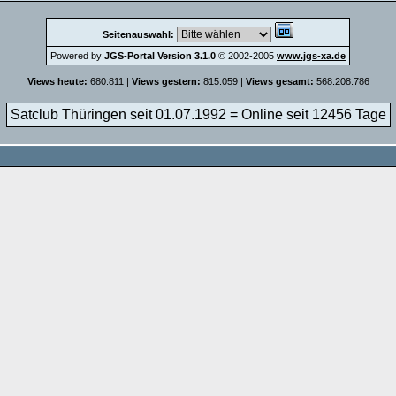
Seitenauswahl:
Powered by
JGS-Portal Version 3.1.0
© 2002-2005
www.jgs-xa.de
Views heute:
680.811 |
Views gestern:
815.059 |
Views gesamt:
568.208.786
Satclub Thüringen seit 01.07.1992 = Online seit
12456 Tage