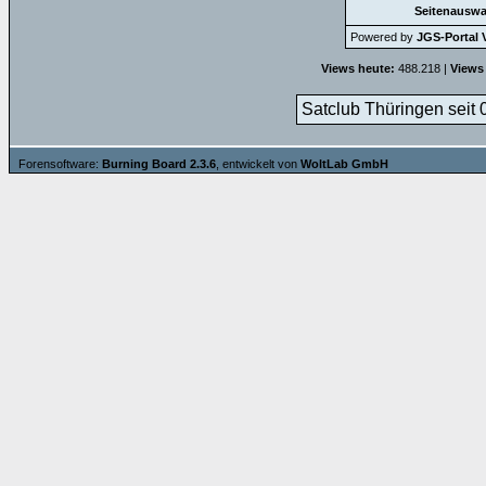
Seitenauswa
Powered by
JGS-Portal V
Views heute:
488.218 |
Views
Satclub Thüringen seit 
Forensoftware:
Burning Board 2.3.6
, entwickelt von
WoltLab GmbH