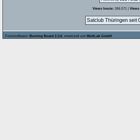
Views heute:
266.571 |
Views
Satclub Thüringen seit 
Forensoftware:
Burning Board 2.3.6
, entwickelt von
WoltLab GmbH