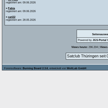
registriert am: 09.06.2026
»
Fabia
registriert am: 09.06.2026
»
carl22
registriert am: 28.05.2026
Seitenauswa
Powered by
JGS-Portal V
Views heute:
296.204 |
Views
Satclub Thüringen seit 
Forensoftware:
Burning Board 2.3.6
, entwickelt von
WoltLab GmbH