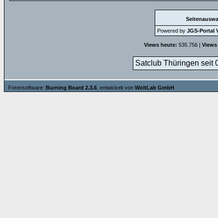
Seitenauswa
Powered by
JGS-Portal V
Views heute:
535.756 |
Views
Satclub Thüringen seit 
Forensoftware:
Burning Board 2.3.6
, entwickelt von
WoltLab GmbH