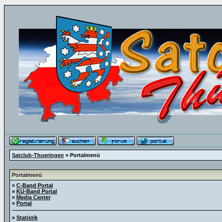
Satclub-Thueringen
» Portalmenü
Portalmenü
»
C-Band Portal
»
KU-Band Portal
»
Media Center
»
Portal
»
Statistik