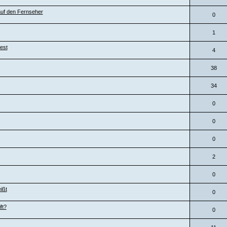
auf den Fernseher
0
1
est
4
38
34
0
0
0
2
0
ißt
0
ft?
0