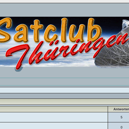
Antworte
5
0