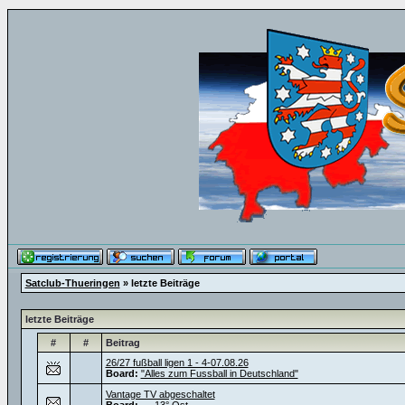
Satclub-Thueringen
» letzte Beiträge
letzte Beiträge
#
#
Beitrag
26/27 fußball ligen 1 - 4-07.08.26
Board:
"Alles zum Fussball in Deutschland"
Vantage TV abgeschaltet