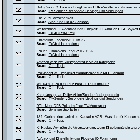
Board:
--- 13° Ost ---
Dolby Vision 2: Hisense bringt neues HDR-Zeitalter – so kommt es 
Board:
TV-Sender : Besondere Lieblinge und Sendungen
Cas 23 zu verschenken
Board:
Alles rund um die Schüssel
Weltverband FIFA demonstriert Einigkeit/UEFA hält an FIFA-Boykott f
Board:
Fußball WM / EM
Champions League/M: 06.08.26
Board:
Fußball International
Frauen-Champions League: 06.08.26
Board:
Fußball International
Amazon verkürzt Rückgabefrist in vielen Kategorien
Board:
Off - Topic
ProSiebenSat.1 importiert Werbeformat aus MFE-Ländern
Board:
Off - Topic
Wie kam es zu den IPTV-Busts in Deutschland?
Board:
Off - Topic
Kampfansage an Dolby Vision/Sonderkündigungsrecht
Board:
TV-Sender : Besondere Lieblinge und Sendungen
RTL: Mehr DFB-Pokal im Free-TV/Motorsport
Board:
Sonstige Sportarten
1&1: Gericht kippt Unlimited-Klausel in AGB - Was das für Kunden he
Board:
Off - Topic
KI-Hacks: Wer trägt die Verantwortung, wenn KI selbstständig angrei
Board:
Off - Topic
Aufbau- und Einstellanleitung Fibostop 90 Polarmount