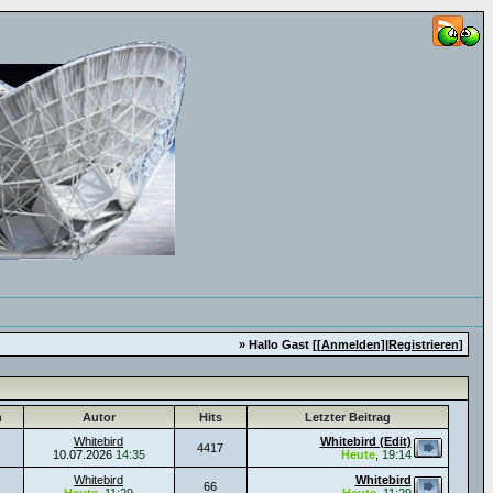
» Hallo Gast [
[Anmelden]
|
Registrieren
]
n
Autor
Hits
Letzter Beitrag
Whitebird
Whitebird (Edit)
4417
10.07.2026
14:35
Heute
,
19:14
Whitebird
Whitebird
66