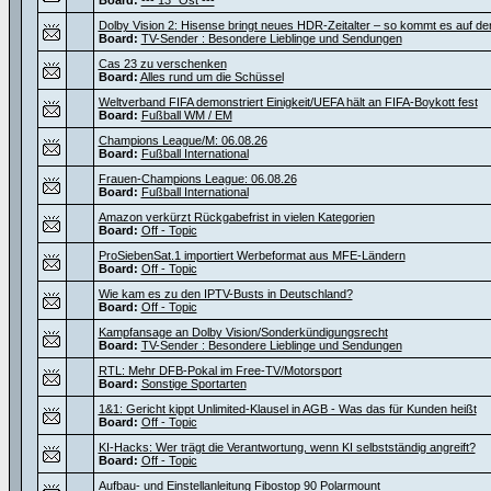
Board:
--- 13° Ost ---
Dolby Vision 2: Hisense bringt neues HDR-Zeitalter – so kommt es auf d
Board:
TV-Sender : Besondere Lieblinge und Sendungen
Cas 23 zu verschenken
Board:
Alles rund um die Schüssel
Weltverband FIFA demonstriert Einigkeit/UEFA hält an FIFA-Boykott fest
Board:
Fußball WM / EM
Champions League/M: 06.08.26
Board:
Fußball International
Frauen-Champions League: 06.08.26
Board:
Fußball International
Amazon verkürzt Rückgabefrist in vielen Kategorien
Board:
Off - Topic
ProSiebenSat.1 importiert Werbeformat aus MFE-Ländern
Board:
Off - Topic
Wie kam es zu den IPTV-Busts in Deutschland?
Board:
Off - Topic
Kampfansage an Dolby Vision/Sonderkündigungsrecht
Board:
TV-Sender : Besondere Lieblinge und Sendungen
RTL: Mehr DFB-Pokal im Free-TV/Motorsport
Board:
Sonstige Sportarten
1&1: Gericht kippt Unlimited-Klausel in AGB - Was das für Kunden heißt
Board:
Off - Topic
KI-Hacks: Wer trägt die Verantwortung, wenn KI selbstständig angreift?
Board:
Off - Topic
Aufbau- und Einstellanleitung Fibostop 90 Polarmount