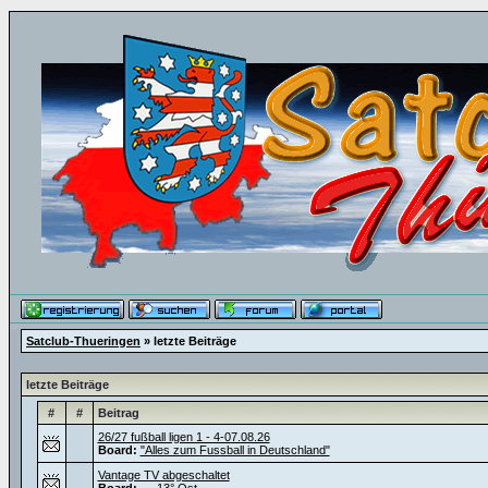
Satclub-Thueringen
» letzte Beiträge
letzte Beiträge
#
#
Beitrag
26/27 fußball ligen 1 - 4-07.08.26
Board:
"Alles zum Fussball in Deutschland"
Vantage TV abgeschaltet