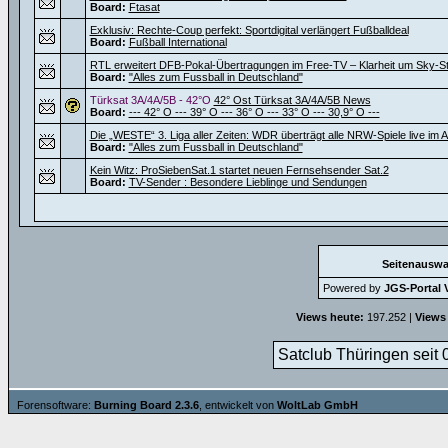
Board:
Ftasat
Exklusiv: Rechte-Coup perfekt: Sportdigital verlängert Fußballdeal
Board:
Fußball International
RTL erweitert DFB-Pokal-Übertragungen im Free-TV – Klarheit um Sky-S
Board:
"Alles zum Fussball in Deutschland"
Türksat 3A/4A/5B - 42°O
42° Ost Türksat 3A/4A/5B News
Board:
--- 42° O --- 39° O --- 36° O --- 33° O --- 30,9° O ---
Die „WESTE“ 3. Liga aller Zeiten: WDR überträgt alle NRW-Spiele live im 
Board:
"Alles zum Fussball in Deutschland"
Kein Witz: ProSiebenSat.1 startet neuen Fernsehsender Sat.2
Board:
TV-Sender : Besondere Lieblinge und Sendungen
Seitenauswa
Powered by
JGS-Portal V
Views heute:
197.252 |
Views
Satclub Thüringen seit 
Forensoftware:
Burning Board 2.3.6
, entwickelt von
WoltLab GmbH