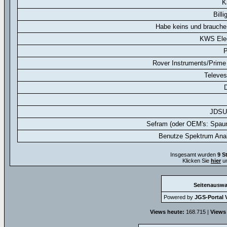
K
Billi
Habe keins und brauche
KWS Elec
P
Rover Instruments/Prime 
Televes
D
JDSU
Sefram (oder OEM's: Spaun
Benutze Spektrum Anal
Insgesamt wurden
9 S
Klicken Sie
hier
um
Seitenauswa
Powered by
JGS-Portal V
Views heute:
168.715 |
Views