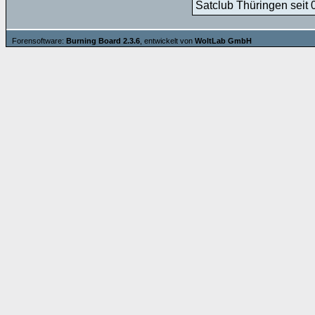
Satclub Thüringen seit 
Forensoftware:
Burning Board 2.3.6
, entwickelt von
WoltLab GmbH