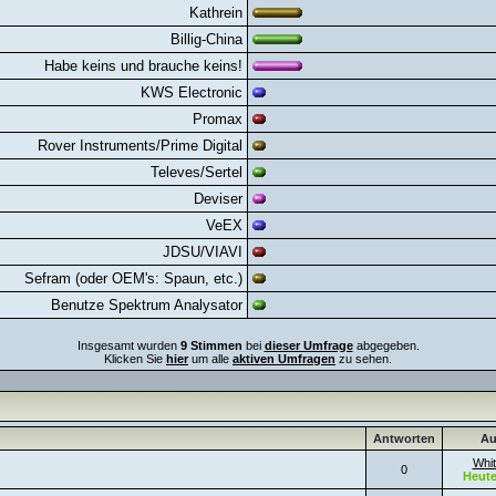
Kathrein
Billig-China
Habe keins und brauche keins!
KWS Electronic
Promax
Rover Instruments/Prime Digital
Televes/Sertel
Deviser
VeEX
JDSU/VIAVI
Sefram (oder OEM's: Spaun, etc.)
Benutze Spektrum Analysator
Insgesamt wurden
9 Stimmen
bei
dieser Umfrage
abgegeben.
Klicken Sie
hier
um alle
aktiven Umfragen
zu sehen.
Antworten
Au
Whit
0
Heut