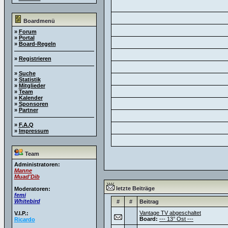
Boardmenü
»
Forum
»
Portal
»
Board-Regeln
»
Registrieren
»
Suche
»
Statistik
»
Mitglieder
»
Team
»
Kalender
»
Sponsoren
»
Partner
»
F.A.Q
»
Impressum
Team
Administratoren:
Manne
Muad'Dib
letzte Beiträge
Moderatoren:
femi
Whitebird
#
#
Beitrag
Vantage TV abgeschaltet
V.I.P.:
Board:
--- 13° Ost ---
Ricardo