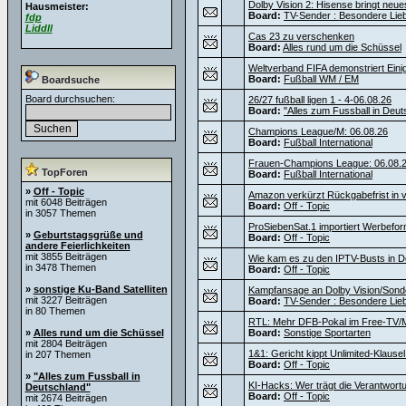
Dolby Vision 2: Hisense bringt neu
Hausmeister:
Board:
TV-Sender : Besondere Lie
fdp
Liddll
Cas 23 zu verschenken
Board:
Alles rund um die Schüssel
Weltverband FIFA demonstriert Einig
Board:
Fußball WM / EM
Boardsuche
Board durchsuchen:
26/27 fußball ligen 1 - 4-06.08.26
Board:
"Alles zum Fussball in Deut
Champions League/M: 06.08.26
Board:
Fußball International
Frauen-Champions League: 06.08.
TopForen
Board:
Fußball International
»
Off - Topic
Amazon verkürzt Rückgabefrist in v
mit 6048 Beiträgen
Board:
Off - Topic
in 3057 Themen
ProSiebenSat.1 importiert Werbef
»
Geburtstagsgrüße und
Board:
Off - Topic
andere Feierlichkeiten
mit 3855 Beiträgen
Wie kam es zu den IPTV-Busts in D
in 3478 Themen
Board:
Off - Topic
»
sonstige Ku-Band Satelliten
Kampfansage an Dolby Vision/Sond
mit 3227 Beiträgen
Board:
TV-Sender : Besondere Lie
in 80 Themen
RTL: Mehr DFB-Pokal im Free-TV/M
»
Alles rund um die Schüssel
Board:
Sonstige Sportarten
mit 2804 Beiträgen
1&1: Gericht kippt Unlimited-Klause
in 207 Themen
Board:
Off - Topic
»
"Alles zum Fussball in
KI-Hacks: Wer trägt die Verantwortu
Deutschland"
Board:
Off - Topic
mit 2674 Beiträgen