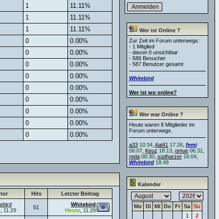
1
11.11%
1
11.11%
1
11.11%
Wer ist Online ?
0
0.00%
Zur Zeit im Forum unterwegs:
- 1 Mitglied
0
0.00%
- davon 0 unsichtbar
- 586 Besucher
0
0.00%
- 587 Benutzer gesamt
0
0.00%
Whitebird
0
0.00%
Wer ist wo online?
0
0.00%
0
0.00%
Wer war Online ?
0
0.00%
Heute waren 8 Mitglieder im
Forum unterwegs.
0
0.00%
a33
10:34
,
Aal41
17:26
,
femi
06:07
,
Keuz
18:13
,
omue
06:31
,
reda
00:30
,
südharzer
16:04
,
Whitebird
18:49
Kalender
tor
Hits
Letzter Beitrag
ebird
Whitebird
Mo
Di
Mi
Do
Fr
Sa
So
51
e
,
11:29
Heute
,
11:29
1
2