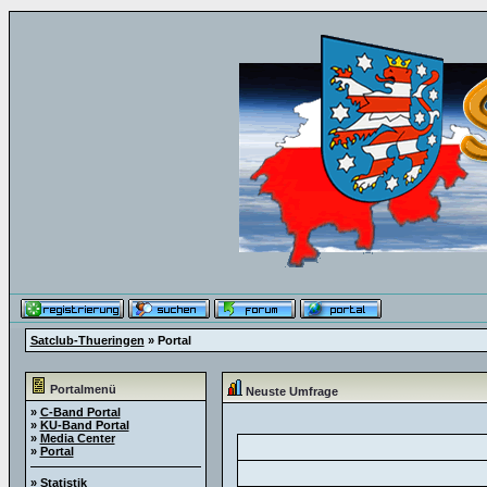
Satclub-Thueringen
» Portal
Portalmenü
Neuste Umfrage
»
C-Band Portal
»
KU-Band Portal
»
Media Center
»
Portal
»
Statistik