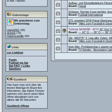
in 468 Themen
Aufbau- und Einstellanleitung Fibos
Board:
Ftasat
Exklusiv: Rechte-Coup perfekt: Sport
Board:
Fußball International
Geburtstage
Wir gratulieren zum
RTL erweitert DFB-Pokal-Übertragu
Geburtstag:
Board:
"Alles zum Fussball in Deut
Türksat 3A/4A/5B - 42°O
42° Ost T
clarki2001
(66)
Board:
--- 42° O --- 39° O --- 36° O
dxherb
(70)
mastrocamillo
(60)
Die „WESTE“ 3. Liga aller Zeiten: W
Board:
"Alles zum Fussball in Deut
Kein Witz: ProSiebenSat.1 startet 
Links
Board:
TV-Sender : Besondere Lie
zur Linkliste
-
Feeds
-
Fußball via Sat
-
Sat-FAQ + Links
-
Satelliten
Guckloch
Hier kann man sich über die
letzten Beiträge im Board live
informieren, das kleine Fenster
welches sich durch einen Klick
öffnet aktualisiert sich von
alleine alle 60 Sekunden.
Guckloch öffnen