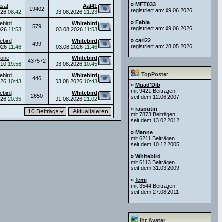
»
MFT033
asat
Aal41
19402
registriert am: 09.06.2026
026
08:42
03.08.2026
21:23
»
Fabia
ebird
Whitebird
579
registriert am: 09.06.2026
026
11:53
03.08.2026
11:53
»
carl22
ebird
Whitebird
499
registriert am: 28.05.2026
026
11:46
03.08.2026
11:46
lone
Whitebird
437572
010
19:56
03.08.2026
10:45
TopPoster
ebird
Whitebird
446
026
10:43
03.08.2026
10:43
»
Muad'Dib
mit 9421 Beiträgen
ebird
Whitebird
2650
seit dem 12.06.2007
026
20:35
01.08.2026
21:02
»
rasputin
mit 7873 Beiträgen
seit dem 13.02.2012
»
Manne
mit 6211 Beiträgen
seit dem 10.12.2005
»
Whitebird
mit 6113 Beiträgen
seit dem 31.03.2009
»
femi
mit 3544 Beiträgen
seit dem 27.08.2011
Ihr Avatar