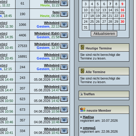
ebird
Whitebird
61
3
4
5
6
7
8
9
e
,
11:22
Heute
,
11:22
10
11
12
13
14
15
16
28z
femi
190
n
,
18:45
Heute
,
06:06
17
18
19
20
21
22
23
24
25
26
27
28
29
30
ebird
Whitebird
1066
026
11:30
Gestern
,
22:13
31
ebird
Whitebird (Edit)
4406
026
14:35
Gestern
,
21:58
ebird
Whitebird (Edit)
27533
025
10:45
Gestern
,
12:37
Heutige Termine
ebird
Whitebird
Sie sind nicht berechtigt die
16891
025
20:45
Gestern
,
12:28
Termine zu lesen.
ebird
Whitebird
244
n
,
12:15
Gestern
,
12:15
Alle Termine
ebird
Whitebird
243
Sie sind nicht berechtigt die
026
14:49
05.08.2026
14:49
Termine zu lesen.
ebird
Whitebird
207
026
14:47
05.08.2026
14:47
Treffen
ebird
Whitebird
623
026
10:50
05.08.2026
14:42
ebird
Whitebird
673
neuste Member
026
10:56
04.08.2026
10:56
»
Hadisa
ebird
Whitebird
357
registriert am: 10.07.2026
026
10:46
04.08.2026
10:46
»
omega1
ebird
Whitebird
334
registriert am: 22.06.2026
026
10:41
04.08.2026
10:41