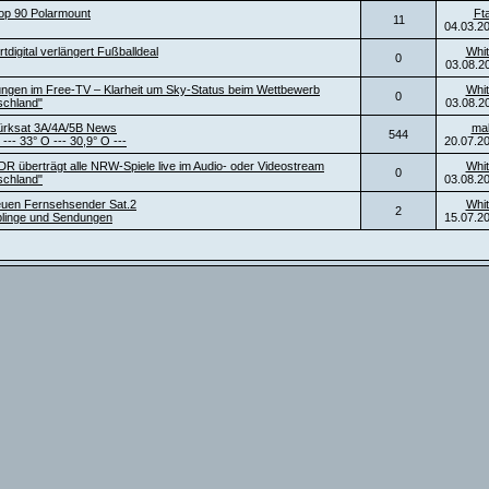
top 90 Polarmount
Ft
11
04.03.2
digital verlängert Fußballdeal
Whit
0
03.08.2
ngen im Free-TV – Klarheit um Sky-Status beim Wettbewerb
Whit
0
schland"
03.08.2
ürksat 3A/4A/5B News
ma
544
 --- 33° O --- 30,9° O ---
20.07.2
DR überträgt alle NRW-Spiele live im Audio- oder Videostream
Whit
0
schland"
03.08.2
neuen Fernsehsender Sat.2
Whit
2
blinge und Sendungen
15.07.2