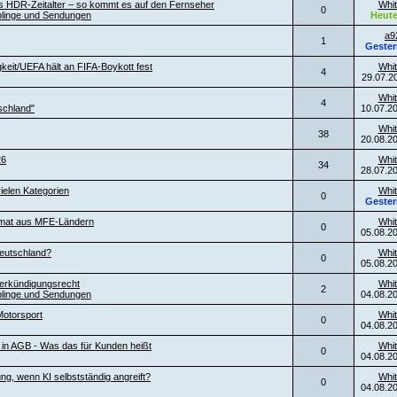
es HDR-Zeitalter – so kommt es auf den Fernseher
Whit
0
blinge und Sendungen
Heut
a9
1
Gester
keit/UEFA hält an FIFA-Boykott fest
Whit
4
29.07.2
Whit
4
schland"
10.07.2
Whit
38
20.08.2
26
Whit
34
28.07.2
ielen Kategorien
Whit
0
Gester
ormat aus MFE-Ländern
Whit
0
05.08.2
eutschland?
Whit
0
05.08.2
erkündigungsrecht
Whit
2
blinge und Sendungen
04.08.2
otorsport
Whit
0
04.08.2
l in AGB - Was das für Kunden heißt
Whit
0
04.08.2
ng, wenn KI selbstständig angreift?
Whit
0
04.08.2