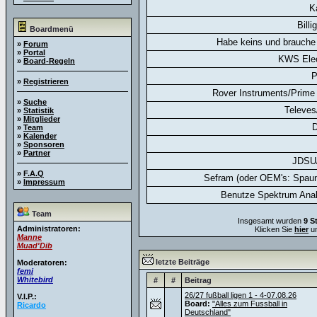
K
Billi
Boardmenü
Habe keins und brauche 
»
Forum
»
Portal
KWS Elec
»
Board-Regeln
P
»
Registrieren
Rover Instruments/Prime 
»
Suche
Televes
»
Statistik
»
Mitglieder
D
»
Team
»
Kalender
»
Sponsoren
»
Partner
JDSU
»
F.A.Q
Sefram (oder OEM's: Spaun
»
Impressum
Benutze Spektrum Anal
Team
Insgesamt wurden
9 S
Administratoren:
Klicken Sie
hier
um
Manne
Muad'Dib
letzte Beiträge
Moderatoren:
femi
Whitebird
#
#
Beitrag
26/27 fußball ligen 1 - 4-07.08.26
V.I.P.:
Board:
"Alles zum Fussball in
Ricardo
Deutschland"