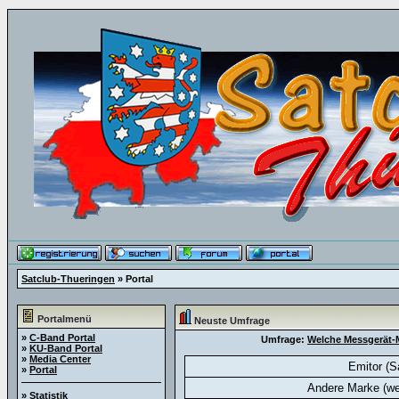
Satclub-Thueringen
» Portal
Portalmenü
Neuste Umfrage
»
C-Band Portal
Umfrage:
Welche Messgerät-M
»
KU-Band Portal
»
Media Center
Emitor (S
»
Portal
Andere Marke (we
»
Statistik