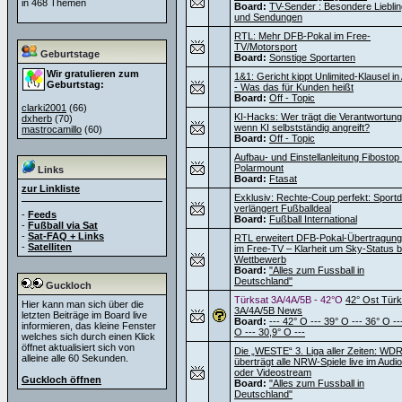
in 468 Themen
Board:
TV-Sender : Besondere Liebli
und Sendungen
RTL: Mehr DFB-Pokal im Free-
TV/Motorsport
Geburtstage
Board:
Sonstige Sportarten
Wir gratulieren zum
1&1: Gericht kippt Unlimited-Klausel i
Geburtstag:
- Was das für Kunden heißt
Board:
Off - Topic
clarki2001
(66)
KI-Hacks: Wer trägt die Verantwortung
dxherb
(70)
wenn KI selbstständig angreift?
mastrocamillo
(60)
Board:
Off - Topic
Aufbau- und Einstellanleitung Fibostop
Polarmount
Links
Board:
Ftasat
zur Linkliste
Exklusiv: Rechte-Coup perfekt: Sportdi
verlängert Fußballdeal
-
Feeds
Board:
Fußball International
-
Fußball via Sat
-
Sat-FAQ + Links
RTL erweitert DFB-Pokal-Übertragun
-
Satelliten
im Free-TV – Klarheit um Sky-Status 
Wettbewerb
Board:
"Alles zum Fussball in
Deutschland"
Guckloch
Türksat 3A/4A/5B - 42°O
42° Ost Türk
Hier kann man sich über die
3A/4A/5B News
letzten Beiträge im Board live
Board:
--- 42° O --- 39° O --- 36° O --
informieren, das kleine Fenster
O --- 30,9° O ---
welches sich durch einen Klick
öffnet aktualisiert sich von
Die „WESTE“ 3. Liga aller Zeiten: WD
alleine alle 60 Sekunden.
überträgt alle NRW-Spiele live im Audio
oder Videostream
Guckloch öffnen
Board:
"Alles zum Fussball in
Deutschland"