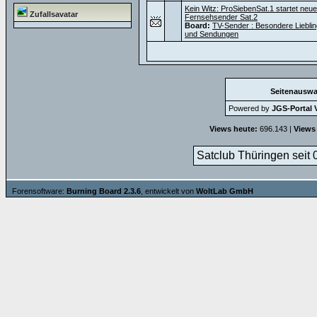
Kein Witz: ProSiebenSat.1 startet neu
Zufallsavatar
Fernsehsender Sat.2
Board:
TV-Sender : Besondere Liebli
und Sendungen
Seitenauswa
Powered by
JGS-Portal V
Views heute:
696.143 |
Views
Satclub Thüringen seit 
Forensoftware:
Burning Board 2.3.6
, entwickelt von
WoltLab GmbH