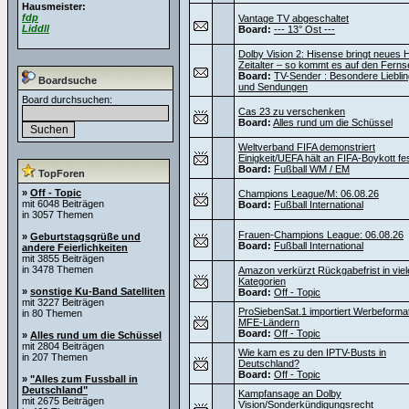
Hausmeister:
fdp
Vantage TV abgeschaltet
Liddll
Board:
--- 13° Ost ---
Dolby Vision 2: Hisense bringt neues
Zeitalter – so kommt es auf den Ferns
Board:
TV-Sender : Besondere Liebli
Boardsuche
und Sendungen
Board durchsuchen:
Cas 23 zu verschenken
Board:
Alles rund um die Schüssel
Weltverband FIFA demonstriert
Einigkeit/UEFA hält an FIFA-Boykott fe
Board:
Fußball WM / EM
TopForen
»
Off - Topic
Champions League/M: 06.08.26
mit 6048 Beiträgen
Board:
Fußball International
in 3057 Themen
Frauen-Champions League: 06.08.26
»
Geburtstagsgrüße und
Board:
Fußball International
andere Feierlichkeiten
mit 3855 Beiträgen
in 3478 Themen
Amazon verkürzt Rückgabefrist in viel
Kategorien
»
sonstige Ku-Band Satelliten
Board:
Off - Topic
mit 3227 Beiträgen
ProSiebenSat.1 importiert Werbeforma
in 80 Themen
MFE-Ländern
Board:
Off - Topic
»
Alles rund um die Schüssel
mit 2804 Beiträgen
Wie kam es zu den IPTV-Busts in
in 207 Themen
Deutschland?
Board:
Off - Topic
»
"Alles zum Fussball in
Deutschland"
Kampfansage an Dolby
mit 2675 Beiträgen
Vision/Sonderkündigungsrecht