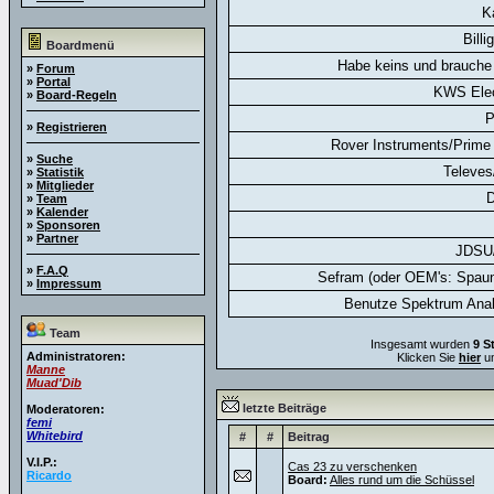
K
Billi
Boardmenü
Habe keins und brauche 
»
Forum
»
Portal
KWS Elec
»
Board-Regeln
P
»
Registrieren
Rover Instruments/Prime 
»
Suche
Televes
»
Statistik
»
Mitglieder
D
»
Team
»
Kalender
»
Sponsoren
»
Partner
JDSU
»
F.A.Q
Sefram (oder OEM's: Spaun
»
Impressum
Benutze Spektrum Anal
Team
Insgesamt wurden
9 S
Administratoren:
Klicken Sie
hier
um
Manne
Muad'Dib
letzte Beiträge
Moderatoren:
femi
Whitebird
#
#
Beitrag
V.I.P.:
Cas 23 zu verschenken
Ricardo
Board:
Alles rund um die Schüssel