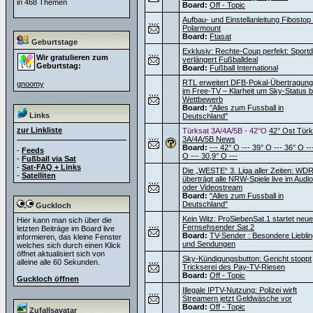
in 468 Themen
Board:
Off - Topic
Aufbau- und Einstellanleitung Fibostop
Polarmount
Board:
Ftasat
Geburtstage
Exklusiv: Rechte-Coup perfekt: Sportdi
Wir gratulieren zum
verlängert Fußballdeal
Geburtstag:
Board:
Fußball International
RTL erweitert DFB-Pokal-Übertragun
gnoomy
im Free-TV – Klarheit um Sky-Status 
Wettbewerb
Board:
"Alles zum Fussball in
Links
Deutschland"
zur Linkliste
Türksat 3A/4A/5B - 42°O
42° Ost Türk
3A/4A/5B News
Board:
--- 42° O --- 39° O --- 36° O --
-
Feeds
O --- 30,9° O ---
-
Fußball via Sat
-
Sat-FAQ + Links
Die „WESTE“ 3. Liga aller Zeiten: WD
-
Satelliten
überträgt alle NRW-Spiele live im Audio
oder Videostream
Board:
"Alles zum Fussball in
Deutschland"
Guckloch
Kein Witz: ProSiebenSat.1 startet neu
Hier kann man sich über die
Fernsehsender Sat.2
letzten Beiträge im Board live
Board:
TV-Sender : Besondere Liebli
informieren, das kleine Fenster
und Sendungen
welches sich durch einen Klick
öffnet aktualisiert sich von
Sky-Kündigungsbutton: Gericht stoppt
alleine alle 60 Sekunden.
Trickserei des Pay-TV-Riesen
Board:
Off - Topic
Guckloch öffnen
Illegale IPTV-Nutzung: Polizei wirft
Streamern jetzt Geldwäsche vor
Board:
Off - Topic
Zufallsavatar