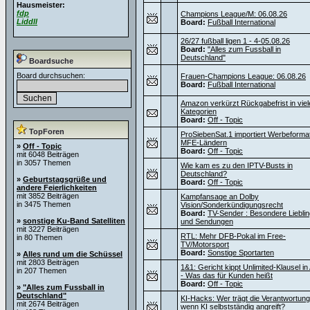
Hausmeister:
fdp
Champions League/M: 06.08.26
Liddll
Board:
Fußball International
26/27 fußball ligen 1 - 4-05.08.26
Board:
"Alles zum Fussball in
Deutschland"
Boardsuche
Board durchsuchen:
Frauen-Champions League: 06.08.26
Board:
Fußball International
Amazon verkürzt Rückgabefrist in viel
Kategorien
Board:
Off - Topic
TopForen
ProSiebenSat.1 importiert Werbeforma
MFE-Ländern
»
Off - Topic
Board:
Off - Topic
mit 6048 Beiträgen
in 3057 Themen
Wie kam es zu den IPTV-Busts in
Deutschland?
»
Geburtstagsgrüße und
Board:
Off - Topic
andere Feierlichkeiten
mit 3852 Beiträgen
Kampfansage an Dolby
in 3475 Themen
Vision/Sonderkündigungsrecht
Board:
TV-Sender : Besondere Liebli
»
sonstige Ku-Band Satelliten
und Sendungen
mit 3227 Beiträgen
RTL: Mehr DFB-Pokal im Free-
in 80 Themen
TV/Motorsport
Board:
Sonstige Sportarten
»
Alles rund um die Schüssel
mit 2803 Beiträgen
1&1: Gericht kippt Unlimited-Klausel i
in 207 Themen
- Was das für Kunden heißt
Board:
Off - Topic
»
"Alles zum Fussball in
Deutschland"
KI-Hacks: Wer trägt die Verantwortung
mit 2674 Beiträgen
wenn KI selbstständig angreift?