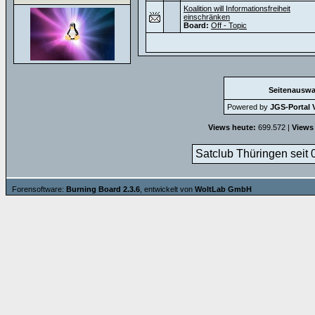
Koalition will Informationsfreiheit
einschränken
Board:
Off - Topic
Seitenauswa
Powered by
JGS-Portal V
Views heute:
699.572 |
Views
Satclub Thüringen seit 
Forensoftware:
Burning Board 2.3.6
, entwickelt von
WoltLab GmbH