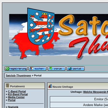
Satclub-Thueringen
» Portal
Portalmenü
Neuste Umfrage
»
C-Band Portal
Umfrage:
Welche Messgerät-M
»
KU-Band Portal
»
Media Center
Emitor (S
»
Portal
Andere Marke (we
»
Statistik