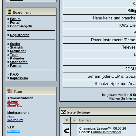
K
Billi
Boardmenü
Habe keins und brauche 
»
Forum
»
Portal
KWS Elec
»
Board-Regeln
P
»
Registrieren
Rover Instruments/Prime 
»
Suche
Televes
»
Statistik
»
Mitglieder
D
»
Team
»
Kalender
»
Sponsoren
»
Partner
JDSU
»
F.A.Q
Sefram (oder OEM's: Spaun
»
Impressum
Benutze Spektrum Anal
Team
Insgesamt wurden
9 S
Administratoren:
Klicken Sie
hier
um
Manne
Muad'Dib
letzte Beiträge
Moderatoren:
femi
Whitebird
#
#
Beitrag
V.I.P.:
Champions League/M: 06.08.26
Ricardo
Board:
Fußball International