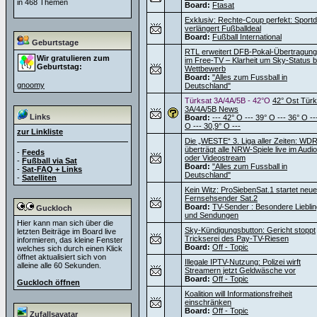
in 468 Themen
Board:
Ftasat
Exklusiv: Rechte-Coup perfekt: Sportdi
verlängert Fußballdeal
Board:
Fußball International
Geburtstage
RTL erweitert DFB-Pokal-Übertragun
Wir gratulieren zum
im Free-TV – Klarheit um Sky-Status 
Geburtstag:
Wettbewerb
Board:
"Alles zum Fussball in
gnoomy
Deutschland"
Türksat 3A/4A/5B - 42°O
42° Ost Türk
3A/4A/5B News
Links
Board:
--- 42° O --- 39° O --- 36° O --
O --- 30,9° O ---
zur Linkliste
Die „WESTE“ 3. Liga aller Zeiten: WD
überträgt alle NRW-Spiele live im Audio
-
Feeds
oder Videostream
-
Fußball via Sat
Board:
"Alles zum Fussball in
-
Sat-FAQ + Links
Deutschland"
-
Satelliten
Kein Witz: ProSiebenSat.1 startet neu
Fernsehsender Sat.2
Board:
TV-Sender : Besondere Liebli
Guckloch
und Sendungen
Hier kann man sich über die
Sky-Kündigungsbutton: Gericht stoppt
letzten Beiträge im Board live
Trickserei des Pay-TV-Riesen
informieren, das kleine Fenster
Board:
Off - Topic
welches sich durch einen Klick
öffnet aktualisiert sich von
Illegale IPTV-Nutzung: Polizei wirft
alleine alle 60 Sekunden.
Streamern jetzt Geldwäsche vor
Board:
Off - Topic
Guckloch öffnen
Koalition will Informationsfreiheit
einschränken
Board:
Off - Topic
Zufallsavatar