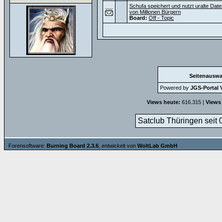
Schufa speichert und nutzt uralte Dat
von Millionen Bürgern
Board:
Off - Topic
Seitenauswa
Powered by
JGS-Portal V
Views heute:
616.315 |
Views
Satclub Thüringen seit 
Forensoftware:
Burning Board 2.3.6
, entwickelt von
WoltLab GmbH