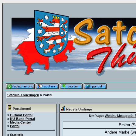
Satclub-Thueringen
» Portal
Portalmenü
Neuste Umfrage
»
C-Band Portal
Umfrage:
Welche Messgerät-M
»
KU-Band Portal
»
Media Center
Emitor (S
»
Portal
Andere Marke (we
»
Statistik