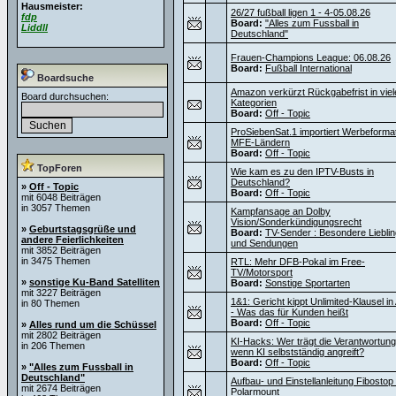
Hausmeister:
26/27 fußball ligen 1 - 4-05.08.26
fdp
Board:
"Alles zum Fussball in
Liddll
Deutschland"
Frauen-Champions League: 06.08.26
Board:
Fußball International
Boardsuche
Amazon verkürzt Rückgabefrist in viel
Board durchsuchen:
Kategorien
Board:
Off - Topic
ProSiebenSat.1 importiert Werbeforma
MFE-Ländern
Board:
Off - Topic
TopForen
Wie kam es zu den IPTV-Busts in
Deutschland?
»
Off - Topic
Board:
Off - Topic
mit 6048 Beiträgen
in 3057 Themen
Kampfansage an Dolby
Vision/Sonderkündigungsrecht
»
Geburtstagsgrüße und
Board:
TV-Sender : Besondere Liebli
andere Feierlichkeiten
und Sendungen
mit 3852 Beiträgen
in 3475 Themen
RTL: Mehr DFB-Pokal im Free-
TV/Motorsport
»
sonstige Ku-Band Satelliten
Board:
Sonstige Sportarten
mit 3227 Beiträgen
1&1: Gericht kippt Unlimited-Klausel i
in 80 Themen
- Was das für Kunden heißt
Board:
Off - Topic
»
Alles rund um die Schüssel
mit 2802 Beiträgen
KI-Hacks: Wer trägt die Verantwortung
in 206 Themen
wenn KI selbstständig angreift?
Board:
Off - Topic
»
"Alles zum Fussball in
Deutschland"
Aufbau- und Einstellanleitung Fibostop
mit 2674 Beiträgen
Polarmount