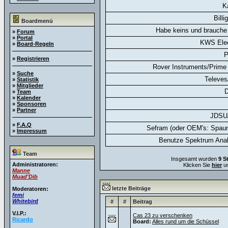
K
Billi
Boardmenü
Habe keins und brauche 
»
Forum
»
Portal
KWS Elec
»
Board-Regeln
P
»
Registrieren
Rover Instruments/Prime 
»
Suche
Televes
»
Statistik
»
Mitglieder
D
»
Team
»
Kalender
»
Sponsoren
»
Partner
JDSU
»
F.A.Q
Sefram (oder OEM's: Spaun
»
Impressum
Benutze Spektrum Anal
Team
Insgesamt wurden
9 S
Administratoren:
Klicken Sie
hier
um
Manne
Muad'Dib
letzte Beiträge
Moderatoren:
femi
Whitebird
#
#
Beitrag
V.I.P.:
Cas 23 zu verschenken
Ricardo
Board:
Alles rund um die Schüssel