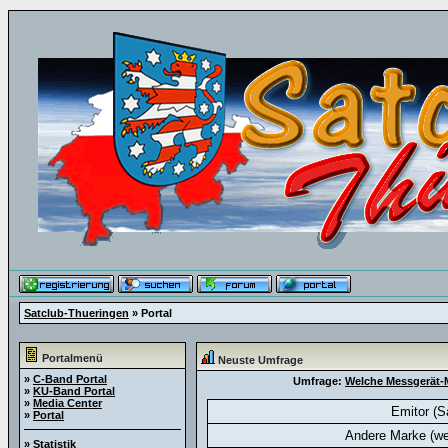
Satclub-Thueringen
» Portal
Portalmenü
Neuste Umfrage
»
C-Band Portal
Umfrage:
Welche Messgerät-M
»
KU-Band Portal
»
Media Center
Emitor (S
»
Portal
Andere Marke (we
»
Statistik