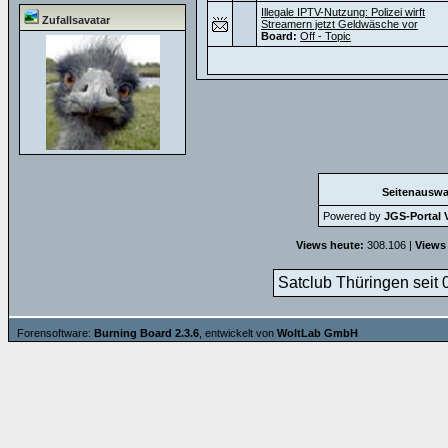
Illegale IPTV-Nutzung: Polizei wirft
Zufallsavatar
Streamern jetzt Geldwäsche vor
Board:
Off - Topic
Seitenauswa
Powered by
JGS-Portal V
Views heute:
308.106 |
Views
Satclub Thüringen seit 
Forensoftware:
Burning Board 2.3.6
, entwickelt von
WoltLab GmbH