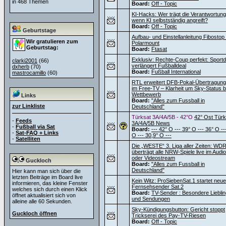
in 468 Themen
Board:
Off - Topic
KI-Hacks: Wer trägt die Verantwortung
wenn KI selbstständig angreift?
Board:
Off - Topic
Geburtstage
Aufbau- und Einstellanleitung Fibostop
Wir gratulieren zum
Polarmount
Geburtstag:
Board:
Ftasat
Exklusiv: Rechte-Coup perfekt: Sportdi
clarki2001
(66)
verlängert Fußballdeal
dxherb
(70)
Board:
Fußball International
mastrocamillo
(60)
RTL erweitert DFB-Pokal-Übertragun
im Free-TV – Klarheit um Sky-Status 
Wettbewerb
Links
Board:
"Alles zum Fussball in
zur Linkliste
Deutschland"
Türksat 3A/4A/5B - 42°O
42° Ost Türk
-
Feeds
3A/4A/5B News
-
Fußball via Sat
Board:
--- 42° O --- 39° O --- 36° O --
-
Sat-FAQ + Links
O --- 30,9° O ---
-
Satelliten
Die „WESTE“ 3. Liga aller Zeiten: WD
überträgt alle NRW-Spiele live im Audio
oder Videostream
Guckloch
Board:
"Alles zum Fussball in
Deutschland"
Hier kann man sich über die
letzten Beiträge im Board live
Kein Witz: ProSiebenSat.1 startet neu
informieren, das kleine Fenster
Fernsehsender Sat.2
welches sich durch einen Klick
Board:
TV-Sender : Besondere Liebli
öffnet aktualisiert sich von
und Sendungen
alleine alle 60 Sekunden.
Sky-Kündigungsbutton: Gericht stoppt
Guckloch öffnen
Trickserei des Pay-TV-Riesen
Board:
Off - Topic