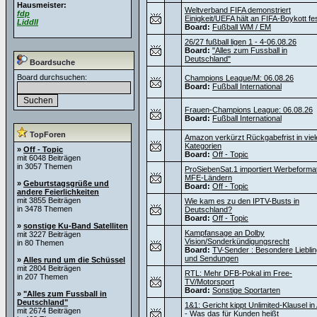
Hausmeister:
Weltverband FIFA demonstriert
fdp
Einigkeit/UEFA hält an FIFA-Boykott fe
Liddll
Board:
Fußball WM / EM
26/27 fußball ligen 1 - 4-06.08.26
Board:
"Alles zum Fussball in
Deutschland"
Boardsuche
Board durchsuchen:
Champions League/M: 06.08.26
Board:
Fußball International
Frauen-Champions League: 06.08.26
Board:
Fußball International
TopForen
Amazon verkürzt Rückgabefrist in viel
Kategorien
»
Off - Topic
Board:
Off - Topic
mit 6048 Beiträgen
in 3057 Themen
ProSiebenSat.1 importiert Werbeforma
MFE-Ländern
»
Geburtstagsgrüße und
Board:
Off - Topic
andere Feierlichkeiten
mit 3855 Beiträgen
Wie kam es zu den IPTV-Busts in
in 3478 Themen
Deutschland?
Board:
Off - Topic
»
sonstige Ku-Band Satelliten
Kampfansage an Dolby
mit 3227 Beiträgen
Vision/Sonderkündigungsrecht
in 80 Themen
Board:
TV-Sender : Besondere Liebli
und Sendungen
»
Alles rund um die Schüssel
mit 2804 Beiträgen
RTL: Mehr DFB-Pokal im Free-
in 207 Themen
TV/Motorsport
Board:
Sonstige Sportarten
»
"Alles zum Fussball in
Deutschland"
1&1: Gericht kippt Unlimited-Klausel i
mit 2674 Beiträgen
- Was das für Kunden heißt