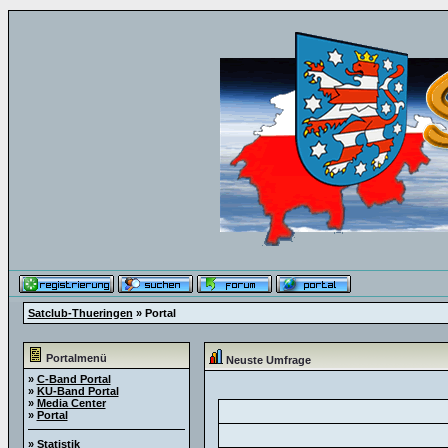
Satclub-Thueringen
» Portal
Portalmenü
Neuste Umfrage
»
C-Band Portal
»
KU-Band Portal
»
Media Center
»
Portal
»
Statistik