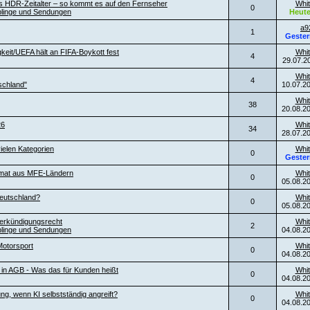
es HDR-Zeitalter – so kommt es auf den Fernseher
Whit
0
blinge und Sendungen
Heut
a9
1
Gester
keit/UEFA hält an FIFA-Boykott fest
Whit
4
29.07.2
Whit
4
schland"
10.07.2
Whit
38
20.08.2
26
Whit
34
28.07.2
ielen Kategorien
Whit
0
Gester
ormat aus MFE-Ländern
Whit
0
05.08.2
eutschland?
Whit
0
05.08.2
erkündigungsrecht
Whit
2
blinge und Sendungen
04.08.2
otorsport
Whit
0
04.08.2
l in AGB - Was das für Kunden heißt
Whit
0
04.08.2
ng, wenn KI selbstständig angreift?
Whit
0
04.08.2