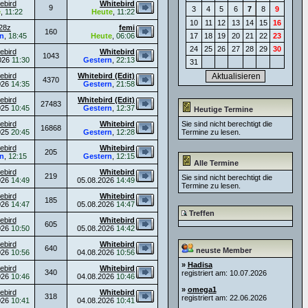
ebird
Whitebird
9
3
4
5
6
7
8
9
e
,
11:22
Heute
,
11:22
10
11
12
13
14
15
16
28z
femi
160
n
,
18:45
Heute
,
06:06
17
18
19
20
21
22
23
24
25
26
27
28
29
30
ebird
Whitebird
1043
026
11:30
Gestern
,
22:13
31
ebird
Whitebird (Edit)
4370
026
14:35
Gestern
,
21:58
ebird
Whitebird (Edit)
27483
025
10:45
Gestern
,
12:37
Heutige Termine
ebird
Whitebird
Sie sind nicht berechtigt die
16868
025
20:45
Gestern
,
12:28
Termine zu lesen.
ebird
Whitebird
205
n
,
12:15
Gestern
,
12:15
Alle Termine
ebird
Whitebird
219
Sie sind nicht berechtigt die
026
14:49
05.08.2026
14:49
Termine zu lesen.
ebird
Whitebird
185
026
14:47
05.08.2026
14:47
Treffen
ebird
Whitebird
605
026
10:50
05.08.2026
14:42
ebird
Whitebird
640
neuste Member
026
10:56
04.08.2026
10:56
»
Hadisa
ebird
Whitebird
340
registriert am: 10.07.2026
026
10:46
04.08.2026
10:46
»
omega1
ebird
Whitebird
318
registriert am: 22.06.2026
026
10:41
04.08.2026
10:41