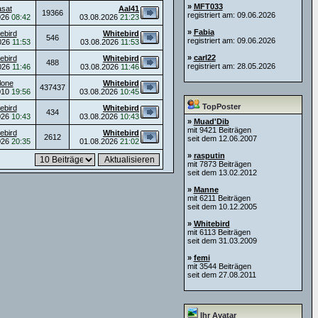
»
MFT033
asat
Aal41
19366
registriert am: 09.06.2026
026
08:42
03.08.2026
21:23
»
Fabia
ebird
Whitebird
546
registriert am: 09.06.2026
026
11:53
03.08.2026
11:53
»
carl22
ebird
Whitebird
488
registriert am: 28.05.2026
026
11:46
03.08.2026
11:46
lone
Whitebird
437437
010
19:56
03.08.2026
10:45
TopPoster
ebird
Whitebird
434
026
10:43
03.08.2026
10:43
»
Muad'Dib
mit 9421 Beiträgen
ebird
Whitebird
2612
seit dem 12.06.2007
026
20:35
01.08.2026
21:02
»
rasputin
mit 7873 Beiträgen
seit dem 13.02.2012
»
Manne
mit 6211 Beiträgen
seit dem 10.12.2005
»
Whitebird
mit 6113 Beiträgen
seit dem 31.03.2009
»
femi
mit 3544 Beiträgen
seit dem 27.08.2011
Ihr Avatar