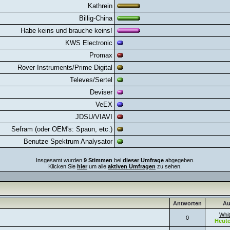
Kathrein
Billig-China
Habe keins und brauche keins!
KWS Electronic
Promax
Rover Instruments/Prime Digital
Televes/Sertel
Deviser
VeEX
JDSU/VIAVI
Sefram (oder OEM's: Spaun, etc.)
Benutze Spektrum Analysator
Insgesamt wurden
9 Stimmen
bei
dieser Umfrage
abgegeben.
Klicken Sie
hier
um alle
aktiven Umfragen
zu sehen.
Antworten
Au
Whit
0
Heut