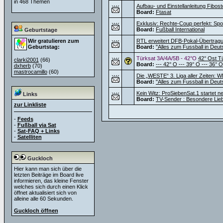
in 468 Themen
Aufbau- und Einstellanleitung Fibos
Board:
Ftasat
Exklusiv: Rechte-Coup perfekt: Sport
Board:
Fußball International
Geburtstage
Wir gratulieren zum
RTL erweitert DFB-Pokal-Übertragu
Geburtstag:
Board:
"Alles zum Fussball in Deut
Türksat 3A/4A/5B - 42°O
42° Ost T
clarki2001
(66)
Board:
--- 42° O --- 39° O --- 36° O
dxherb
(70)
mastrocamillo
(60)
Die „WESTE“ 3. Liga aller Zeiten: W
Board:
"Alles zum Fussball in Deut
Kein Witz: ProSiebenSat.1 startet 
Links
Board:
TV-Sender : Besondere Lie
zur Linkliste
-
Feeds
-
Fußball via Sat
-
Sat-FAQ + Links
-
Satelliten
Guckloch
Hier kann man sich über die
letzten Beiträge im Board live
informieren, das kleine Fenster
welches sich durch einen Klick
öffnet aktualisiert sich von
alleine alle 60 Sekunden.
Guckloch öffnen