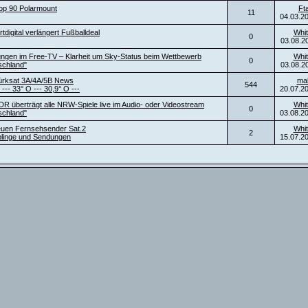
top 90 Polarmount
Ft
11
04.03.2
digital verlängert Fußballdeal
Whit
0
03.08.2
ngen im Free-TV – Klarheit um Sky-Status beim Wettbewerb
Whit
0
schland"
03.08.2
ürksat 3A/4A/5B News
ma
544
 --- 33° O --- 30,9° O ---
20.07.2
DR überträgt alle NRW-Spiele live im Audio- oder Videostream
Whit
0
schland"
03.08.2
neuen Fernsehsender Sat.2
Whit
2
blinge und Sendungen
15.07.2