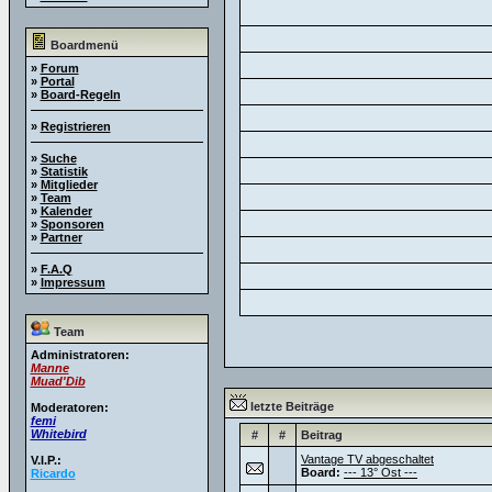
Boardmenü
»
Forum
»
Portal
»
Board-Regeln
»
Registrieren
»
Suche
»
Statistik
»
Mitglieder
»
Team
»
Kalender
»
Sponsoren
»
Partner
»
F.A.Q
»
Impressum
Team
Administratoren:
Manne
Muad'Dib
letzte Beiträge
Moderatoren:
femi
Whitebird
#
#
Beitrag
Vantage TV abgeschaltet
V.I.P.:
Board:
--- 13° Ost ---
Ricardo