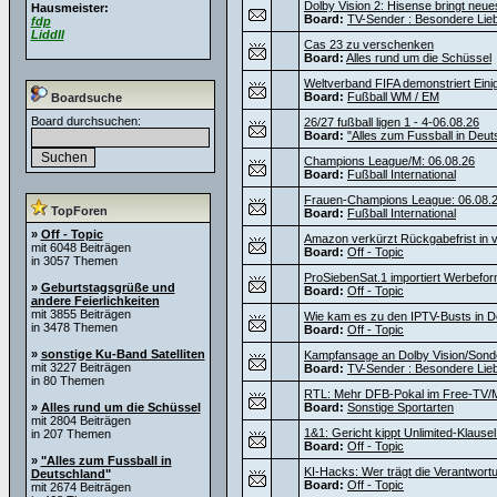
Dolby Vision 2: Hisense bringt neu
Hausmeister:
Board:
TV-Sender : Besondere Lie
fdp
Liddll
Cas 23 zu verschenken
Board:
Alles rund um die Schüssel
Weltverband FIFA demonstriert Einig
Board:
Fußball WM / EM
Boardsuche
Board durchsuchen:
26/27 fußball ligen 1 - 4-06.08.26
Board:
"Alles zum Fussball in Deut
Champions League/M: 06.08.26
Board:
Fußball International
Frauen-Champions League: 06.08.
TopForen
Board:
Fußball International
»
Off - Topic
Amazon verkürzt Rückgabefrist in v
mit 6048 Beiträgen
Board:
Off - Topic
in 3057 Themen
ProSiebenSat.1 importiert Werbef
»
Geburtstagsgrüße und
Board:
Off - Topic
andere Feierlichkeiten
mit 3855 Beiträgen
Wie kam es zu den IPTV-Busts in D
in 3478 Themen
Board:
Off - Topic
»
sonstige Ku-Band Satelliten
Kampfansage an Dolby Vision/Sond
mit 3227 Beiträgen
Board:
TV-Sender : Besondere Lie
in 80 Themen
RTL: Mehr DFB-Pokal im Free-TV/M
»
Alles rund um die Schüssel
Board:
Sonstige Sportarten
mit 2804 Beiträgen
1&1: Gericht kippt Unlimited-Klause
in 207 Themen
Board:
Off - Topic
»
"Alles zum Fussball in
KI-Hacks: Wer trägt die Verantwortu
Deutschland"
Board:
Off - Topic
mit 2674 Beiträgen