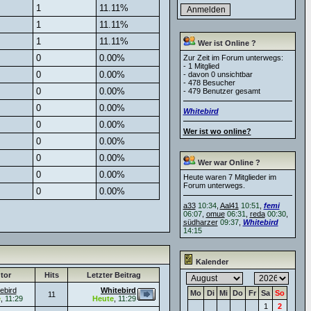
1
11.11%
1
11.11%
1
11.11%
Wer ist Online ?
0
0.00%
Zur Zeit im Forum unterwegs:
- 1 Mitglied
0
0.00%
- davon 0 unsichtbar
- 478 Besucher
0
0.00%
- 479 Benutzer gesamt
0
0.00%
Whitebird
0
0.00%
Wer ist wo online?
0
0.00%
0
0.00%
Wer war Online ?
0
0.00%
Heute waren 7 Mitglieder im
Forum unterwegs.
0
0.00%
a33
10:34
,
Aal41
10:51
,
femi
06:07
,
omue
06:31
,
reda
00:30
,
südharzer
09:37
,
Whitebird
14:15
Kalender
tor
Hits
Letzter Beitrag
ebird
Whitebird
Mo
Di
Mi
Do
Fr
Sa
So
11
e
,
11:29
Heute
,
11:29
1
2