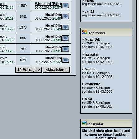
»
Fabia
ebird
Whitebird (Edit)
registriert am: 09.06.2026
1509
026
11:23
01.08.2026
20:57
»
carl22
ebird
Muad'Dib
registriert am: 28.05.2026
1411
026
20:11
01.08.2026
20:49
ebird
Muad'Dib
1376
026
13:27
01.08.2026
20:43
TopPoster
ebird
Muad'Dib
660
»
Muad'Dib
026
15:02
01.08.2026
20:39
mit 9421 Beiträgen
seit dem 12.06.2007
ebird
Muad'Dib
787
026
20:25
01.08.2026
20:35
»
rasputin
ebird
Muad'Dib
mit 7873 Beiträgen
629
026
13:31
01.08.2026
20:32
seit dem 13.02.2012
»
Manne
mit 6211 Beiträgen
seit dem 10.12.2005
»
Whitebird
mit 6099 Beiträgen
seit dem 31.03.2009
»
femi
mit 3543 Beiträgen
seit dem 27.08.2011
Ihr Avatar
Sie sind nicht eingeloggt und
können so diese Funktion
nicht nutzen.