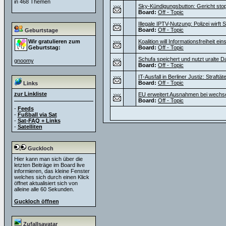
in 468 Themen
Sky-Kündigungsbutton: Gericht sto
Board:
Off - Topic
Illegale IPTV-Nutzung: Polizei wirf
Board:
Off - Topic
Geburtstage
Wir gratulieren zum
Koalition will Informationsfreiheit e
Geburtstag:
Board:
Off - Topic
Schufa speichert und nutzt uralte D
gnoomy
Board:
Off - Topic
IT-Ausfall in Berliner Justiz: Straf
Board:
Off - Topic
Links
zur Linkliste
EU erweitert Ausnahmen bei wechs
Board:
Off - Topic
-
Feeds
-
Fußball via Sat
-
Sat-FAQ + Links
-
Satelliten
Guckloch
Hier kann man sich über die
letzten Beiträge im Board live
informieren, das kleine Fenster
welches sich durch einen Klick
öffnet aktualisiert sich von
alleine alle 60 Sekunden.
Guckloch öffnen
Zufallsavatar