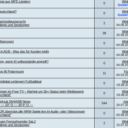
ormat aus MFE-Ländern
Whit
0
Gester
eutschland?
Whit
0
Gester
erkündigungsrecht
Whit
2
blinge und Sendungen
04.08.2
Whit
38
20.08.2
otorsport
Whit
0
04.08.2
l in AGB - Was das für Kunden heißt
Whit
0
04.08.2
ng, wenn KI selbstständig angreift?
Whit
0
04.08.2
top 90 Polarmount
Ft
11
04.03.2
digital verlängert Fußballdeal
Whit
0
03.08.2
ngen im Free-TV – Klarheit um Sky-Status beim Wettbewerb
Whit
0
schland"
03.08.2
ürksat 3A/4A/5B News
ma
544
 --- 33° O --- 30,9° O ---
20.07.2
DR überträgt alle NRW-Spiele live im Audio- oder Videostream
Whit
0
schland"
03.08.2
neuen Fernsehsender Sat.2
Whit
2
blinge und Sendungen
15.07.2