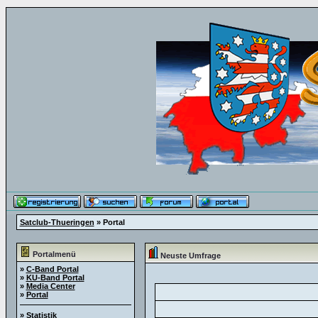
Satclub-Thueringen
» Portal
Portalmenü
Neuste Umfrage
»
C-Band Portal
»
KU-Band Portal
»
Media Center
»
Portal
»
Statistik