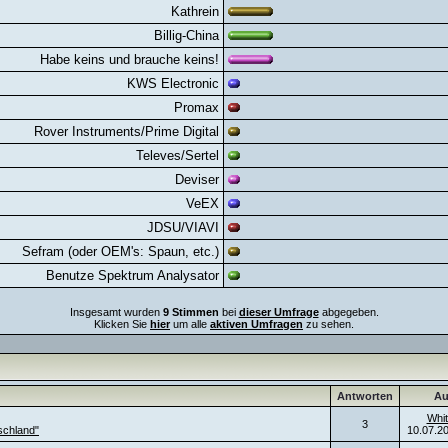
Kathrein
Billig-China
Habe keins und brauche keins!
KWS Electronic
Promax
Rover Instruments/Prime Digital
Televes/Sertel
Deviser
VeEX
JDSU/VIAVI
Sefram (oder OEM's: Spaun, etc.)
Benutze Spektrum Analysator
Insgesamt wurden
9 Stimmen
bei
dieser Umfrage
abgegeben.
Klicken Sie
hier
um alle
aktiven Umfragen
zu sehen.
Antworten
Au
Whit
3
schland"
10.07.2