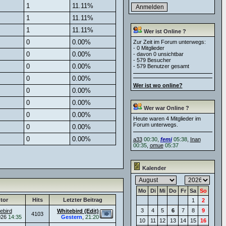
1
11.11%
1
11.11%
1
11.11%
Wer ist Online ?
0
0.00%
Zur Zeit im Forum unterwegs:
- 0 Mitglieder
0
0.00%
- davon 0 unsichtbar
- 579 Besucher
0
0.00%
- 579 Benutzer gesamt
0
0.00%
Wer ist wo online?
0
0.00%
0
0.00%
Wer war Online ?
0
0.00%
Heute waren 4 Mitglieder im
Forum unterwegs.
0
0.00%
0
0.00%
a33
00:30
,
femi
05:38
,
Inan
00:35
,
omue
05:37
Kalender
Mo
Di
Mi
Do
Fr
Sa
So
tor
Hits
Letzter Beitrag
1
2
3
4
5
6
7
8
9
ebird
Whitebird (Edit)
4103
026
14:35
Gestern
,
21:20
10
11
12
13
14
15
16