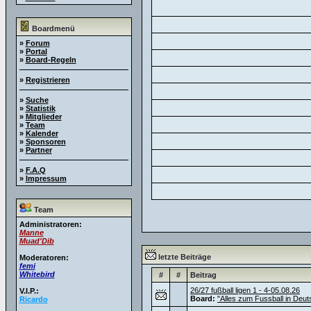
Boardmenü
»
Forum
»
Portal
»
Board-Regeln
»
Registrieren
»
Suche
»
Statistik
»
Mitglieder
»
Team
»
Kalender
»
Sponsoren
»
Partner
»
F.A.Q
»
Impressum
Team
Administratoren:
Manne
Muad'Dib
letzte Beiträge
Moderatoren:
femi
Whitebird
#
#
Beitrag
26/27 fußball ligen 1 - 4-05.08.26
V.I.P.:
Board:
"Alles zum Fussball in Deut
Ricardo