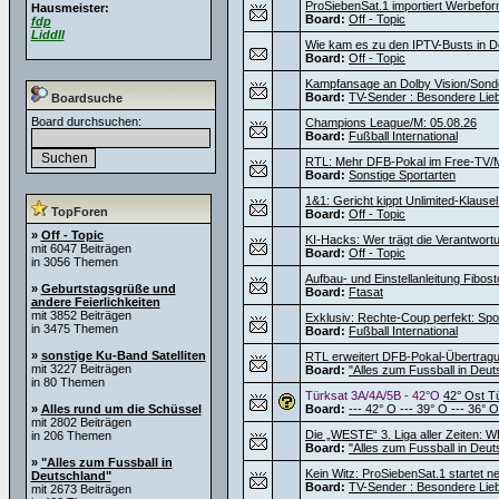
ProSiebenSat.1 importiert Werbef
Hausmeister:
Board:
Off - Topic
fdp
Liddll
Wie kam es zu den IPTV-Busts in D
Board:
Off - Topic
Kampfansage an Dolby Vision/Sond
Board:
TV-Sender : Besondere Lie
Boardsuche
Board durchsuchen:
Champions League/M: 05.08.26
Board:
Fußball International
RTL: Mehr DFB-Pokal im Free-TV/M
Board:
Sonstige Sportarten
1&1: Gericht kippt Unlimited-Klause
TopForen
Board:
Off - Topic
»
Off - Topic
KI-Hacks: Wer trägt die Verantwortu
mit 6047 Beiträgen
Board:
Off - Topic
in 3056 Themen
Aufbau- und Einstellanleitung Fibos
»
Geburtstagsgrüße und
Board:
Ftasat
andere Feierlichkeiten
mit 3852 Beiträgen
Exklusiv: Rechte-Coup perfekt: Sport
in 3475 Themen
Board:
Fußball International
»
sonstige Ku-Band Satelliten
RTL erweitert DFB-Pokal-Übertragu
mit 3227 Beiträgen
Board:
"Alles zum Fussball in Deut
in 80 Themen
Türksat 3A/4A/5B - 42°O
42° Ost T
»
Alles rund um die Schüssel
Board:
--- 42° O --- 39° O --- 36° O
mit 2802 Beiträgen
Die „WESTE“ 3. Liga aller Zeiten: W
in 206 Themen
Board:
"Alles zum Fussball in Deut
»
"Alles zum Fussball in
Kein Witz: ProSiebenSat.1 startet 
Deutschland"
Board:
TV-Sender : Besondere Lie
mit 2673 Beiträgen