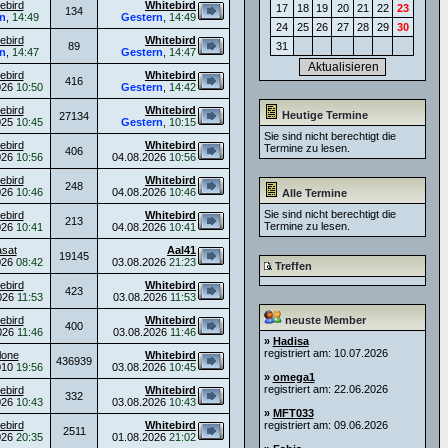
ebird
Whitebird
17
18
19
20
21
22
23
134
n
,
14:49
Gestern
,
14:49
24
25
26
27
28
29
30
ebird
Whitebird
89
31
n
,
14:47
Gestern
,
14:47
ebird
Whitebird
416
026
10:50
Gestern
,
14:42
ebird
Whitebird
Heutige Termine
27134
025
10:45
Gestern
,
10:15
Sie sind nicht berechtigt die
ebird
Whitebird
Termine zu lesen.
406
026
10:56
04.08.2026
10:56
ebird
Whitebird
248
026
10:46
04.08.2026
10:46
Alle Termine
Sie sind nicht berechtigt die
ebird
Whitebird
213
Termine zu lesen.
026
10:41
04.08.2026
10:41
asat
Aal41
19145
026
08:42
03.08.2026
21:23
Treffen
ebird
Whitebird
423
026
11:53
03.08.2026
11:53
ebird
Whitebird
neuste Member
400
026
11:46
03.08.2026
11:46
»
Hadisa
registriert am: 10.07.2026
lone
Whitebird
436939
010
19:56
03.08.2026
10:45
»
omega1
registriert am: 22.06.2026
ebird
Whitebird
332
026
10:43
03.08.2026
10:43
»
MFT033
ebird
Whitebird
registriert am: 09.06.2026
2511
026
20:35
01.08.2026
21:02