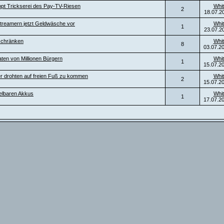
ppt Trickserei des Pay-TV-Riesen
Whit
2
18.07.2
t Streamern jetzt Geldwäsche vor
Whit
1
23.07.2
inschränken
Whit
8
03.07.2
aten von Millionen Bürgern
Whit
1
15.07.2
täter drohten auf freien Fuß zu kommen
Whit
2
15.07.2
elbaren Akkus
Whit
1
17.07.2