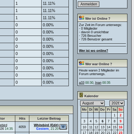
1
11.11%
1
11.11%
1
11.11%
Wer ist Online ?
0
0.00%
Zur Zeit im Forum unterwegs:
- 0 Mitglieder
0
0.00%
- davon 0 unsichtbar
- 726 Besucher
0
0.00%
- 726 Benutzer gesamt
0
0.00%
Wer ist wo online?
0
0.00%
0
0.00%
Wer war Online ?
0
0.00%
Heute waren 2 Mitglieder im
Forum unterwegs.
0
0.00%
0
0.00%
a33
00:30
,
Inan
00:35
Kalender
Mo
Di
Mi
Do
Fr
Sa
So
1
2
tor
Hits
Letzter Beitrag
3
4
5
6
7
8
9
ebird
Whitebird (Edit)
4059
10
11
12
13
14
15
16
026
14:35
Gestern
,
21:20
17
18
19
20
21
22
23