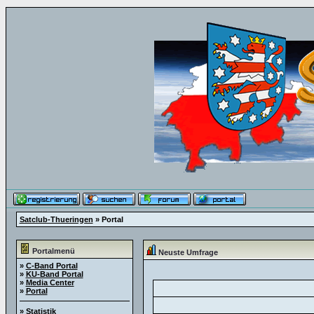
Satclub-Thueringen
» Portal
Portalmenü
Neuste Umfrage
»
C-Band Portal
»
KU-Band Portal
»
Media Center
»
Portal
»
Statistik