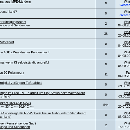
ormat aus MFE-Ländern
Whit
0
Gester
eutschland?
Whit
0
Gester
erkündigungsrecht
Whit
2
blinge und Sendungen
04.08.2
Whit
38
20.08.2
otorsport
Whit
0
04.08.2
l in AGB - Was das für Kunden heißt
Whit
0
04.08.2
ng, wenn KI selbstständig angreift?
Whit
0
04.08.2
top 90 Polarmount
Ft
11
04.03.2
digital verlängert Fußballdeal
Whit
0
03.08.2
ngen im Free-TV – Klarheit um Sky-Status beim Wettbewerb
Whit
0
schland"
03.08.2
ürksat 3A/4A/5B News
ma
544
 --- 33° O --- 30,9° O ---
20.07.2
DR überträgt alle NRW-Spiele live im Audio- oder Videostream
Whit
0
schland"
03.08.2
neuen Fernsehsender Sat.2
Whit
2
blinge und Sendungen
15.07.2