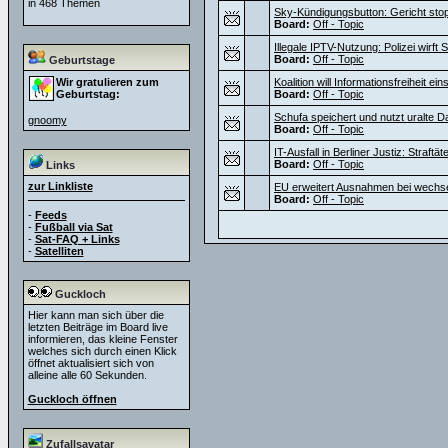
in 468 Themen
Sky-Kündigungsbutton: Gericht sto
Board:
Off - Topic
Illegale IPTV-Nutzung: Polizei wirf
Board:
Off - Topic
Geburtstage
Wir gratulieren zum
Koalition will Informationsfreiheit e
Geburtstag:
Board:
Off - Topic
Schufa speichert und nutzt uralte D
gnoomy
Board:
Off - Topic
IT-Ausfall in Berliner Justiz: Straf
Board:
Off - Topic
Links
zur Linkliste
EU erweitert Ausnahmen bei wechs
Board:
Off - Topic
-
Feeds
-
Fußball via Sat
-
Sat-FAQ + Links
-
Satelliten
Guckloch
Hier kann man sich über die
letzten Beiträge im Board live
informieren, das kleine Fenster
welches sich durch einen Klick
öffnet aktualisiert sich von
alleine alle 60 Sekunden.
Guckloch öffnen
Zufallsavatar