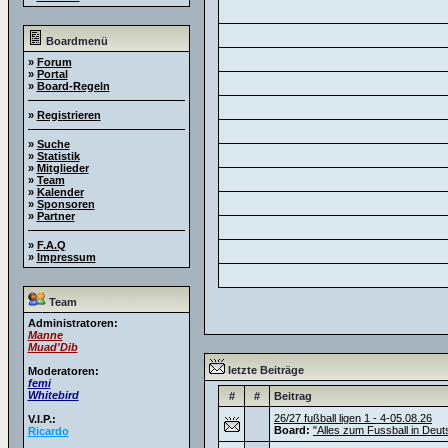
Boardmenü
»
Forum
»
Portal
»
Board-Regeln
»
Registrieren
»
Suche
»
Statistik
»
Mitglieder
»
Team
»
Kalender
»
Sponsoren
»
Partner
»
F.A.Q
»
Impressum
Team
Administratoren:
Manne
Muad'Dib
letzte Beiträge
Moderatoren:
femi
Whitebird
#
#
Beitrag
26/27 fußball ligen 1 - 4-05.08.26
V.I.P.:
Board:
"Alles zum Fussball in Deut
Ricardo