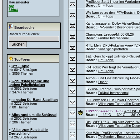
ProSiebenSat.1 importiert Werbef
Hausmeister:
Board:
Off - Topic
fdp
Liddll
Wie kam es zu den IPTV-Busts in D
Board:
Off - Topic
Kampfansage an Dolby Vision/Sond
Board:
TV-Sender : Besondere Lie
Boardsuche
Board durchsuchen:
Champions League/M: 05.08.26
Board:
Fußball International
RTL: Mehr DFB-Pokal im Free-TV/M
Board:
Sonstige Sportarten
1&1: Gericht kippt Unlimited-Klause
TopForen
Board:
Off - Topic
»
Off - Topic
KI-Hacks: Wer trägt die Verantwortu
mit 6047 Beiträgen
Board:
Off - Topic
in 3056 Themen
Aufbau- und Einstellanleitung Fibos
»
Geburtstagsgrüße und
Board:
Ftasat
andere Feierlichkeiten
mit 3851 Beiträgen
Exklusiv: Rechte-Coup perfekt: Sport
in 3474 Themen
Board:
Fußball International
»
sonstige Ku-Band Satelliten
RTL erweitert DFB-Pokal-Übertragu
mit 3227 Beiträgen
Board:
"Alles zum Fussball in Deut
in 80 Themen
Türksat 3A/4A/5B - 42°O
42° Ost T
»
Alles rund um die Schüssel
Board:
--- 42° O --- 39° O --- 36° O
mit 2802 Beiträgen
Die „WESTE“ 3. Liga aller Zeiten: W
in 206 Themen
Board:
"Alles zum Fussball in Deut
»
"Alles zum Fussball in
Kein Witz: ProSiebenSat.1 startet 
Deutschland"
Board:
TV-Sender : Besondere Lie
mit 2673 Beiträgen