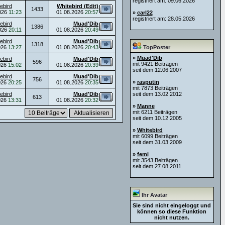
registriert am: 09.06.2026
ebird
Whitebird (Edit)
1433
026
11:23
01.08.2026
20:57
»
carl22
registriert am: 28.05.2026
ebird
Muad'Dib
1386
026
20:11
01.08.2026
20:49
ebird
Muad'Dib
1318
026
13:27
01.08.2026
20:43
TopPoster
»
Muad'Dib
ebird
Muad'Dib
596
mit 9421 Beiträgen
026
15:02
01.08.2026
20:39
seit dem 12.06.2007
ebird
Muad'Dib
756
»
rasputin
026
20:25
01.08.2026
20:35
mit 7873 Beiträgen
ebird
Muad'Dib
seit dem 13.02.2012
613
026
13:31
01.08.2026
20:32
»
Manne
mit 6211 Beiträgen
seit dem 10.12.2005
»
Whitebird
mit 6099 Beiträgen
seit dem 31.03.2009
»
femi
mit 3543 Beiträgen
seit dem 27.08.2011
Ihr Avatar
Sie sind nicht eingeloggt und
können so diese Funktion
nicht nutzen.