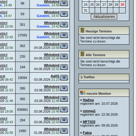
ebird
Whitebird
98
24
25
26
27
28
29
30
n
,
14:49
Gestern
,
14:49
31
ebird
Whitebird
59
n
,
14:47
Gestern
,
14:47
ebird
Whitebird
351
026
10:50
Gestern
,
14:42
Heutige Termine
ebird
Whitebird
27093
025
10:45
Gestern
,
10:15
Sie sind nicht berechtigt die
Termine zu lesen.
ebird
Whitebird
362
026
10:56
04.08.2026
10:56
ebird
Whitebird
Alle Termine
235
026
10:46
04.08.2026
10:46
Sie sind nicht berechtigt die
Termine zu lesen.
ebird
Whitebird
194
026
10:41
04.08.2026
10:41
asat
Aal41
Treffen
19094
026
08:42
03.08.2026
21:23
ebird
Whitebird
395
026
11:53
03.08.2026
11:53
neuste Member
ebird
Whitebird
365
»
Hadisa
026
11:46
03.08.2026
11:46
registriert am: 10.07.2026
lone
Whitebird
436861
»
omega1
010
19:56
03.08.2026
10:45
registriert am: 22.06.2026
ebird
Whitebird
284
»
MFT033
026
10:43
03.08.2026
10:43
registriert am: 09.06.2026
ebird
Whitebird
2480
026
20:35
01.08.2026
21:02
»
Fabia