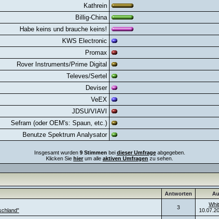
Kathrein
Billig-China
Habe keins und brauche keins!
KWS Electronic
Promax
Rover Instruments/Prime Digital
Televes/Sertel
Deviser
VeEX
JDSU/VIAVI
Sefram (oder OEM's: Spaun, etc.)
Benutze Spektrum Analysator
Insgesamt wurden
9 Stimmen
bei
dieser Umfrage
abgegeben.
Klicken Sie
hier
um alle
aktiven Umfragen
zu sehen.
Antworten
Au
Whit
3
schland"
10.07.2