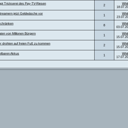
ppt Trickserei des Pay-TV-Riesen
Whit
2
18.07.2
t Streamern jetzt Geldwäsche vor
Whit
1
23.07.2
inschränken
Whit
8
03.07.2
aten von Millionen Bürgern
Whit
1
15.07.2
täter drohten auf freien Fuß zu kommen
Whit
2
15.07.2
elbaren Akkus
Whit
1
17.07.2