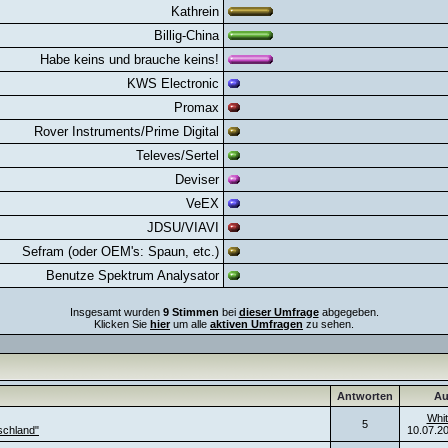
Kathrein
Billig-China
Habe keins und brauche keins!
KWS Electronic
Promax
Rover Instruments/Prime Digital
Televes/Sertel
Deviser
VeEX
JDSU/VIAVI
Sefram (oder OEM's: Spaun, etc.)
Benutze Spektrum Analysator
Insgesamt wurden
9 Stimmen
bei
dieser Umfrage
abgegeben.
Klicken Sie
hier
um alle
aktiven Umfragen
zu sehen.
Antworten
Au
Whit
5
schland"
10.07.2