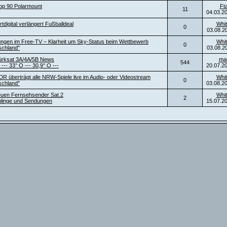
top 90 Polarmount
Ft
11
04.03.2
digital verlängert Fußballdeal
Whit
0
03.08.2
ngen im Free-TV – Klarheit um Sky-Status beim Wettbewerb
Whit
0
schland"
03.08.2
ürksat 3A/4A/5B News
ma
544
 --- 33° O --- 30,9° O ---
20.07.2
DR überträgt alle NRW-Spiele live im Audio- oder Videostream
Whit
0
schland"
03.08.2
neuen Fernsehsender Sat.2
Whit
2
blinge und Sendungen
15.07.2