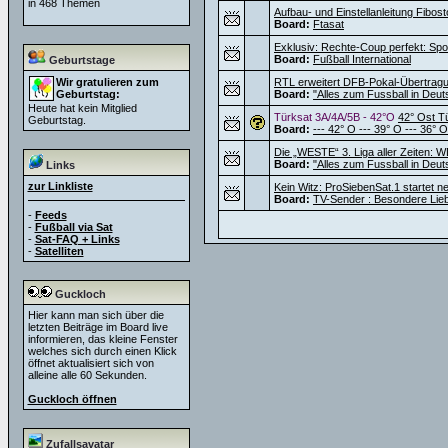
in 468 Themen
Aufbau- und Einstellanleitung Fibos
Board:
Ftasat
Exklusiv: Rechte-Coup perfekt: Sport
Board:
Fußball International
Geburtstage
Wir gratulieren zum
RTL erweitert DFB-Pokal-Übertragu
Geburtstag:
Board:
"Alles zum Fussball in Deut
Heute hat kein Mitglied
Türksat 3A/4A/5B - 42°O
42° Ost T
Geburtstag.
Board:
--- 42° O --- 39° O --- 36° O
Die „WESTE“ 3. Liga aller Zeiten: W
Board:
"Alles zum Fussball in Deut
Links
zur Linkliste
Kein Witz: ProSiebenSat.1 startet 
Board:
TV-Sender : Besondere Lie
-
Feeds
-
Fußball via Sat
-
Sat-FAQ + Links
-
Satelliten
Guckloch
Hier kann man sich über die
letzten Beiträge im Board live
informieren, das kleine Fenster
welches sich durch einen Klick
öffnet aktualisiert sich von
alleine alle 60 Sekunden.
Guckloch öffnen
Zufallsavatar