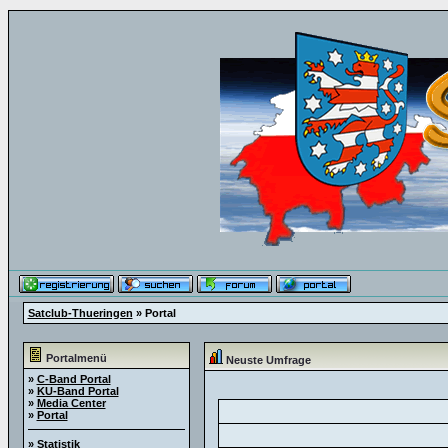
Satclub-Thueringen
» Portal
Portalmenü
Neuste Umfrage
»
C-Band Portal
»
KU-Band Portal
»
Media Center
»
Portal
»
Statistik