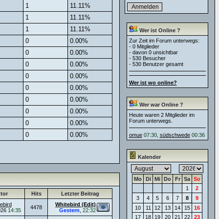
1
11.11%
1
11.11%
1
11.11%
Wer ist Online ?
0
0.00%
Zur Zeit im Forum unterwegs:
- 0 Mitglieder
0
0.00%
- davon 0 unsichtbar
- 530 Besucher
0
0.00%
- 530 Benutzer gesamt
0
0.00%
Wer ist wo online?
0
0.00%
0
0.00%
Wer war Online ?
0
0.00%
Heute waren 2 Mitglieder im
Forum unterwegs.
0
0.00%
0
0.00%
omue
07:30
,
südschwede
00:36
Kalender
Mo
Di
Mi
Do
Fr
Sa
So
1
2
tor
Hits
Letzter Beitrag
3
4
5
6
7
8
9
ebird
Whitebird (Edit)
4478
10
11
12
13
14
15
16
026
14:35
Gestern
,
22:32
17
18
19
20
21
22
23