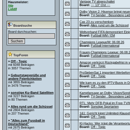
Vantage TV abgeschaltet
Hausmeister:
Board:
--- 13° Ost ---
fdp
Liddll
Dolby Vision 2: Hisense bringt neu
Board:
TV-Sender : Besondere Lie
Cas 23 zu verschenken
Board:
Alles rund um die Schüssel
Boardsuche
Board durchsuchen:
Weltverband FIFA demonstriert Einig
Board:
Fußball WM / EM
Champions League/M: 06.08.26
Board:
Fußball International
Frauen-Champions League: 06.08.
TopForen
Board:
Fußball International
»
Off - Topic
Amazon verkürzt Rückgabefrist in v
mit 6048 Beiträgen
Board:
Off - Topic
in 3057 Themen
ProSiebenSat.1 importiert Werbef
»
Geburtstagsgrüße und
Board:
Off - Topic
andere Feierlichkeiten
mit 3855 Beiträgen
Wie kam es zu den IPTV-Busts in D
in 3478 Themen
Board:
Off - Topic
»
sonstige Ku-Band Satelliten
Kampfansage an Dolby Vision/Sond
mit 3227 Beiträgen
Board:
TV-Sender : Besondere Lie
in 80 Themen
RTL: Mehr DFB-Pokal im Free-TV/M
»
Alles rund um die Schüssel
Board:
Sonstige Sportarten
mit 2804 Beiträgen
1&1: Gericht kippt Unlimited-Klause
in 207 Themen
Board:
Off - Topic
»
"Alles zum Fussball in
KI-Hacks: Wer trägt die Verantwortu
Deutschland"
Board:
Off - Topic
mit 2675 Beiträgen