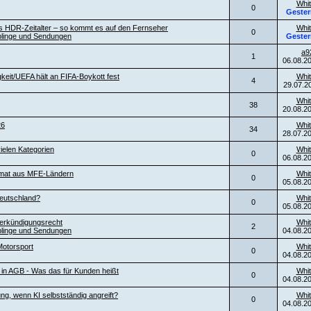
Whit
0
Gester
es HDR-Zeitalter – so kommt es auf den Fernseher
Whit
0
blinge und Sendungen
Gester
a9
1
06.08.2
keit/UEFA hält an FIFA-Boykott fest
Whit
4
29.07.2
Whit
38
20.08.2
26
Whit
34
28.07.2
ielen Kategorien
Whit
0
06.08.2
ormat aus MFE-Ländern
Whit
0
05.08.2
eutschland?
Whit
0
05.08.2
erkündigungsrecht
Whit
2
blinge und Sendungen
04.08.2
otorsport
Whit
0
04.08.2
l in AGB - Was das für Kunden heißt
Whit
0
04.08.2
ng, wenn KI selbstständig angreift?
Whit
0
04.08.2