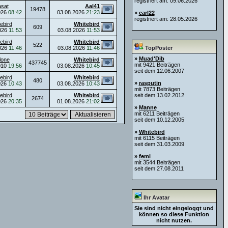
registriert am: 09.06.2026
asat
Aal41
19478
026
08:42
03.08.2026
21:23
»
carl22
registriert am: 28.05.2026
ebird
Whitebird
609
026
11:53
03.08.2026
11:53
ebird
Whitebird
522
026
11:46
03.08.2026
11:46
TopPoster
»
Muad'Dib
lone
Whitebird
437745
mit 9421 Beiträgen
010
19:56
03.08.2026
10:45
seit dem 12.06.2007
ebird
Whitebird
480
»
rasputin
026
10:43
03.08.2026
10:43
mit 7873 Beiträgen
ebird
Whitebird
seit dem 13.02.2012
2674
026
20:35
01.08.2026
21:02
»
Manne
mit 6211 Beiträgen
seit dem 10.12.2005
»
Whitebird
mit 6115 Beiträgen
seit dem 31.03.2009
»
femi
mit 3544 Beiträgen
seit dem 27.08.2011
Ihr Avatar
Sie sind nicht eingeloggt und
können so diese Funktion
nicht nutzen.