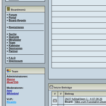
Boardmenü
»
Forum
»
Portal
»
Board-Regeln
»
Registrieren
»
Suche
»
Statistik
»
Mitglieder
»
Team
»
Kalender
»
Sponsoren
»
Partner
»
F.A.Q
»
Impressum
Team
Administratoren:
Manne
Muad'Dib
letzte Beiträge
Moderatoren:
femi
Whitebird
#
#
Beitrag
26/27 fußball ligen 1 - 4-07.08.26
V.I.P.:
Board:
"Alles zum Fussball in Deut
Ricardo