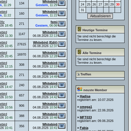
ebird
Whitebird
134
24
25
26
27
28
29
30
n
,
11:29
Gestern
,
11:29
31
ebird
Whitebird
160
n
,
11:22
Gestern
,
11:22
28z
femi
271
026
18:45
Gestern
,
06:06
Heutige Termine
ebird
Whitebird
1147
026
11:30
06.08.2026
22:13
Sie sind nicht berechtigt die
Termine zu lesen.
ebird
Whitebird (Edit)
27615
025
10:45
06.08.2026
12:37
ebird
Whitebird
Alle Termine
16970
025
20:45
06.08.2026
12:28
Sie sind nicht berechtigt die
Termine zu lesen.
ebird
Whitebird
308
026
12:15
06.08.2026
12:15
ebird
Whitebird
Treffen
271
026
14:49
05.08.2026
14:49
ebird
Whitebird
240
026
14:47
05.08.2026
14:47
neuste Member
ebird
Whitebird
657
»
Hadisa
026
10:50
05.08.2026
14:42
registriert am: 10.07.2026
ebird
Whitebird
906
»
omega1
026
10:56
04.08.2026
10:56
registriert am: 22.06.2026
ebird
Whitebird
388
»
MFT033
026
10:46
04.08.2026
10:46
registriert am: 09.06.2026
ebird
Whitebird
356
026
10:41
04.08.2026
10:41
»
Fabia