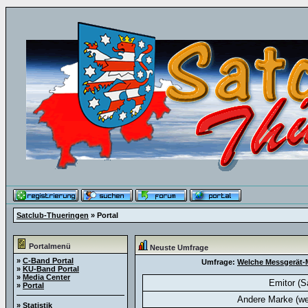
Satclub-Thueringen
» Portal
Portalmenü
Neuste Umfrage
»
C-Band Portal
Umfrage:
Welche Messgerät-M
»
KU-Band Portal
»
Media Center
Emitor (S
»
Portal
Andere Marke (we
»
Statistik