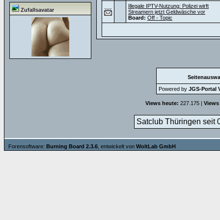
Illegale IPTV-Nutzung: Polizei wirft
Zufallsavatar
Streamern jetzt Geldwäsche vor
Board:
Off - Topic
Seitenauswa
Powered by
JGS-Portal V
Views heute:
227.175 |
Views
Satclub Thüringen seit 
Forensoftware:
Burning Board 2.3.6
, entwickelt von
WoltLab GmbH