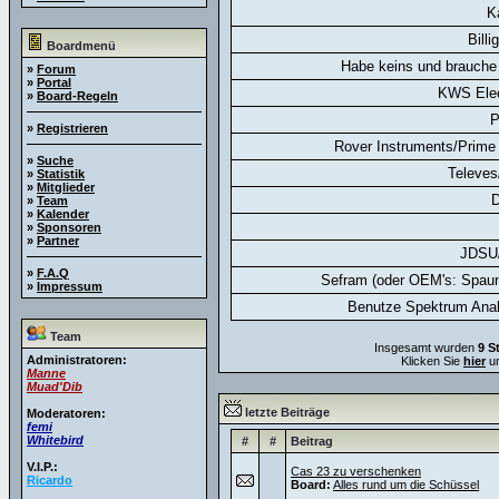
K
Billi
Boardmenü
Habe keins und brauche 
»
Forum
»
Portal
KWS Elec
»
Board-Regeln
P
»
Registrieren
Rover Instruments/Prime 
»
Suche
Televes
»
Statistik
»
Mitglieder
D
»
Team
»
Kalender
»
Sponsoren
»
Partner
JDSU
»
F.A.Q
Sefram (oder OEM's: Spaun
»
Impressum
Benutze Spektrum Anal
Team
Insgesamt wurden
9 S
Administratoren:
Klicken Sie
hier
um
Manne
Muad'Dib
letzte Beiträge
Moderatoren:
femi
Whitebird
#
#
Beitrag
V.I.P.:
Cas 23 zu verschenken
Ricardo
Board:
Alles rund um die Schüssel