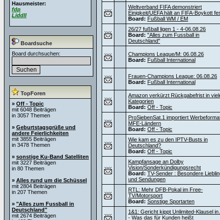
Hausmeister:
Weltverband FIFA demonstriert
fdp
Einigkeit/UEFA hält an FIFA-Boykott fe
Liddll
Board:
Fußball WM / EM
26/27 fußball ligen 1 - 4-06.08.26
Board:
"Alles zum Fussball in
Deutschland"
Boardsuche
Board durchsuchen:
Champions League/M: 06.08.26
Board:
Fußball International
Frauen-Champions League: 06.08.26
Board:
Fußball International
TopForen
Amazon verkürzt Rückgabefrist in viel
Kategorien
»
Off - Topic
Board:
Off - Topic
mit 6048 Beiträgen
in 3057 Themen
ProSiebenSat.1 importiert Werbeforma
MFE-Ländern
»
Geburtstagsgrüße und
Board:
Off - Topic
andere Feierlichkeiten
mit 3855 Beiträgen
Wie kam es zu den IPTV-Busts in
in 3478 Themen
Deutschland?
Board:
Off - Topic
»
sonstige Ku-Band Satelliten
Kampfansage an Dolby
mit 3227 Beiträgen
Vision/Sonderkündigungsrecht
in 80 Themen
Board:
TV-Sender : Besondere Liebli
und Sendungen
»
Alles rund um die Schüssel
mit 2804 Beiträgen
RTL: Mehr DFB-Pokal im Free-
in 207 Themen
TV/Motorsport
Board:
Sonstige Sportarten
»
"Alles zum Fussball in
Deutschland"
1&1: Gericht kippt Unlimited-Klausel i
mit 2674 Beiträgen
- Was das für Kunden heißt