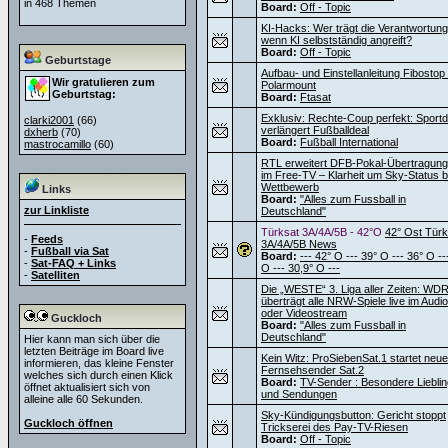
in 468 Themen
Board:
Off - Topic
KI-Hacks: Wer trägt die Verantwortung
wenn KI selbstständig angreift?
Board:
Off - Topic
Geburtstage
Aufbau- und Einstellanleitung Fibostop
Wir gratulieren zum
Polarmount
Geburtstag:
Board:
Ftasat
Exklusiv: Rechte-Coup perfekt: Sportdi
clarki2001
(66)
verlängert Fußballdeal
dxherb
(70)
Board:
Fußball International
mastrocamillo
(60)
RTL erweitert DFB-Pokal-Übertragun
im Free-TV – Klarheit um Sky-Status 
Wettbewerb
Links
Board:
"Alles zum Fussball in
zur Linkliste
Deutschland"
Türksat 3A/4A/5B - 42°O
42° Ost Türk
-
Feeds
3A/4A/5B News
-
Fußball via Sat
Board:
--- 42° O --- 39° O --- 36° O --
-
Sat-FAQ + Links
O --- 30,9° O ---
-
Satelliten
Die „WESTE“ 3. Liga aller Zeiten: WD
überträgt alle NRW-Spiele live im Audio
oder Videostream
Guckloch
Board:
"Alles zum Fussball in
Deutschland"
Hier kann man sich über die
letzten Beiträge im Board live
Kein Witz: ProSiebenSat.1 startet neu
informieren, das kleine Fenster
Fernsehsender Sat.2
welches sich durch einen Klick
Board:
TV-Sender : Besondere Liebli
öffnet aktualisiert sich von
und Sendungen
alleine alle 60 Sekunden.
Sky-Kündigungsbutton: Gericht stoppt
Guckloch öffnen
Trickserei des Pay-TV-Riesen
Board:
Off - Topic