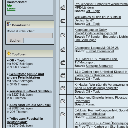
Hausmeister:
ProSiebenSat.1 importiert Werbeforma
fdp
MFE-Ländern
Liddll
Board:
Off - Topic
Wie kam es zu den IPTV-Busts in
Deutschland?
Board:
Off - Topic
Boardsuche
Kampfansage an Dolby
Board durchsuchen:
Vision/Sonderkündigungsrecht
Board:
TV-Sender : Besondere Liebli
und Sendungen
Champions League/M: 05.08.26
Board:
Fußball International
TopForen
RTL: Mehr DFB-Pokal im Free-
»
Off - Topic
TV/Motorsport
mit 6047 Beiträgen
Board:
Sonstige Sportarten
in 3056 Themen
1&1: Gericht kippt Unlimited-Klausel i
»
Geburtstagsgrüße und
- Was das für Kunden heißt
andere Feierlichkeiten
Board:
Off - Topic
mit 3852 Beiträgen
in 3475 Themen
KI-Hacks: Wer trägt die Verantwortung
wenn KI selbstständig angreift?
»
sonstige Ku-Band Satelliten
Board:
Off - Topic
mit 3227 Beiträgen
Aufbau- und Einstellanleitung Fibostop
in 80 Themen
Polarmount
Board:
Ftasat
»
Alles rund um die Schüssel
mit 2802 Beiträgen
Exklusiv: Rechte-Coup perfekt: Sportdi
in 206 Themen
verlängert Fußballdeal
Board:
Fußball International
»
"Alles zum Fussball in
Deutschland"
RTL erweitert DFB-Pokal-Übertragun
mit 2673 Beiträgen
im Free-TV – Klarheit um Sky-Status 