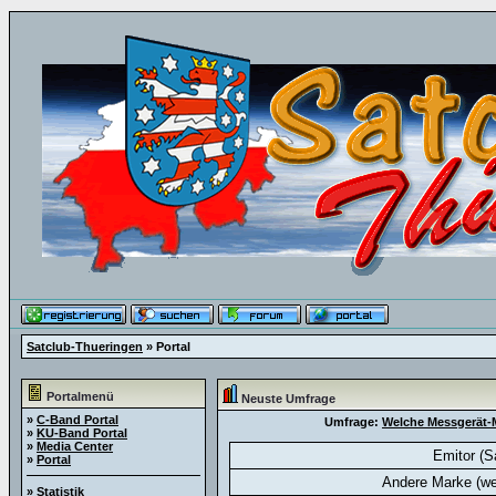
Satclub-Thueringen
» Portal
Portalmenü
Neuste Umfrage
»
C-Band Portal
Umfrage:
Welche Messgerät-M
»
KU-Band Portal
»
Media Center
Emitor (S
»
Portal
Andere Marke (we
»
Statistik