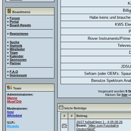
K
Billi
Boardmenü
Habe keins und brauche 
»
Forum
»
Portal
KWS Elec
»
Board-Regeln
P
»
Registrieren
Rover Instruments/Prime 
»
Suche
Televes
»
Statistik
»
Mitglieder
D
»
Team
»
Kalender
»
Sponsoren
»
Partner
JDSU
»
F.A.Q
Sefram (oder OEM's: Spaun
»
Impressum
Benutze Spektrum Anal
Team
Insgesamt wurden
9 S
Administratoren:
Klicken Sie
hier
um
Manne
Muad'Dib
letzte Beiträge
Moderatoren:
femi
Whitebird
#
#
Beitrag
26/27 fußball ligen 1 - 4-05.08.26
V.I.P.:
Board:
"Alles zum Fussball in
Ricardo
Deutschland"