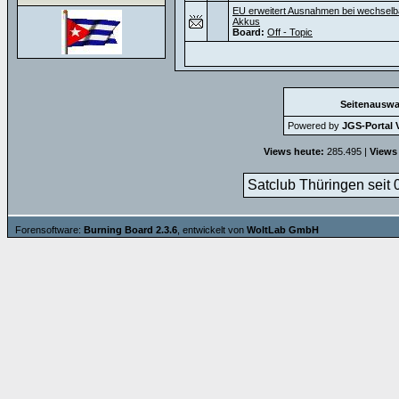
EU erweitert Ausnahmen bei wechselb
Akkus
Board:
Off - Topic
Seitenauswa
Powered by
JGS-Portal V
Views heute:
285.495 |
Views
Satclub Thüringen seit 
Forensoftware:
Burning Board 2.3.6
, entwickelt von
WoltLab GmbH