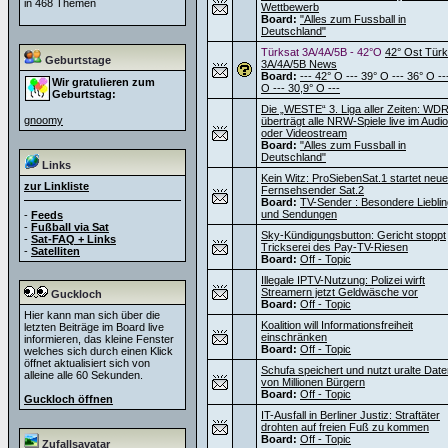
in 468 Themen
Wettbewerb
Board:
"Alles zum Fussball in
Deutschland"
Türksat 3A/4A/5B - 42°O
42° Ost Türk
Geburtstage
3A/4A/5B News
Board:
--- 42° O --- 39° O --- 36° O --
Wir gratulieren zum
O --- 30,9° O ---
Geburtstag:
Die „WESTE“ 3. Liga aller Zeiten: WD
gnoomy
überträgt alle NRW-Spiele live im Audio
oder Videostream
Board:
"Alles zum Fussball in
Deutschland"
Links
Kein Witz: ProSiebenSat.1 startet neu
zur Linkliste
Fernsehsender Sat.2
Board:
TV-Sender : Besondere Liebli
und Sendungen
-
Feeds
-
Fußball via Sat
Sky-Kündigungsbutton: Gericht stoppt
-
Sat-FAQ + Links
Trickserei des Pay-TV-Riesen
-
Satelliten
Board:
Off - Topic
Illegale IPTV-Nutzung: Polizei wirft
Streamern jetzt Geldwäsche vor
Guckloch
Board:
Off - Topic
Hier kann man sich über die
Koalition will Informationsfreiheit
letzten Beiträge im Board live
einschränken
informieren, das kleine Fenster
Board:
Off - Topic
welches sich durch einen Klick
öffnet aktualisiert sich von
Schufa speichert und nutzt uralte Dat
alleine alle 60 Sekunden.
von Millionen Bürgern
Board:
Off - Topic
Guckloch öffnen
IT-Ausfall in Berliner Justiz: Straftäter
drohten auf freien Fuß zu kommen
Board:
Off - Topic
Zufallsavatar