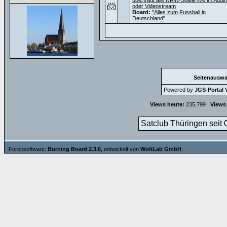
überträgt alle NRW-Spiele live im Audio
oder Videostream
Board:
"Alles zum Fussball in
Deutschland"
Seitenauswa
Powered by
JGS-Portal V
Views heute:
235.799 |
Views
Satclub Thüringen seit 
Forensoftware:
Burning Board 2.3.6
, entwickelt von
WoltLab GmbH