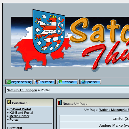
Satclub-Thueringen
» Portal
Portalmenü
Neuste Umfrage
»
C-Band Portal
Umfrage:
Welche Messgerät-M
»
KU-Band Portal
»
Media Center
Emitor (S
»
Portal
Andere Marke (we
»
Statistik