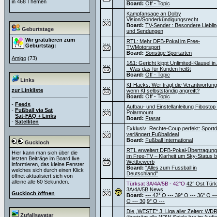
in 468 Themen
Board:
Off - Topic
Kampfansage an Dolby
Vision/Sonderkündigungsrecht
Board:
TV-Sender : Besondere Liebli
Geburtstage
und Sendungen
Wir gratulieren zum
RTL: Mehr DFB-Pokal im Free-
Geburtstag:
TV/Motorsport
Board:
Sonstige Sportarten
Amigo
(73)
1&1: Gericht kippt Unlimited-Klausel i
- Was das für Kunden heißt
Board:
Off - Topic
Links
KI-Hacks: Wer trägt die Verantwortung
zur Linkliste
wenn KI selbstständig angreift?
Board:
Off - Topic
-
Feeds
Aufbau- und Einstellanleitung Fibostop
-
Fußball via Sat
Polarmount
-
Sat-FAQ + Links
Board:
Ftasat
-
Satelliten
Exklusiv: Rechte-Coup perfekt: Sportdi
verlängert Fußballdeal
Board:
Fußball International
Guckloch
RTL erweitert DFB-Pokal-Übertragun
Hier kann man sich über die
im Free-TV – Klarheit um Sky-Status 
letzten Beiträge im Board live
Wettbewerb
informieren, das kleine Fenster
Board:
"Alles zum Fussball in
welches sich durch einen Klick
Deutschland"
öffnet aktualisiert sich von
alleine alle 60 Sekunden.
Türksat 3A/4A/5B - 42°O
42° Ost Türk
3A/4A/5B News
Guckloch öffnen
Board:
--- 42° O --- 39° O --- 36° O --
O --- 30,9° O ---
Die „WESTE“ 3. Liga aller Zeiten: WD
Zufallsavatar