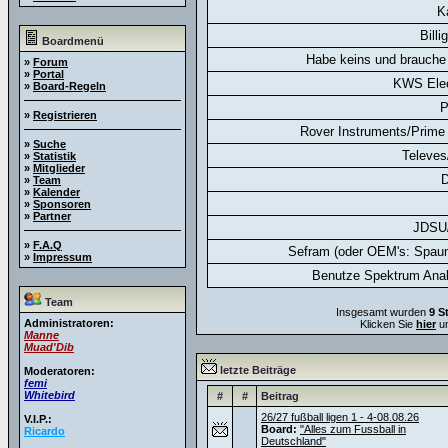
K
Billi
Boardmenü
Habe keins und brauche 
»
Forum
»
Portal
KWS Elec
»
Board-Regeln
P
»
Registrieren
Rover Instruments/Prime 
»
Suche
Televes
»
Statistik
»
Mitglieder
D
»
Team
»
Kalender
»
Sponsoren
»
Partner
JDSU
»
F.A.Q
Sefram (oder OEM's: Spaun
»
Impressum
Benutze Spektrum Anal
Team
Insgesamt wurden
9 S
Administratoren:
Klicken Sie
hier
um
Manne
Muad'Dib
letzte Beiträge
Moderatoren:
femi
Whitebird
#
#
Beitrag
26/27 fußball ligen 1 - 4-08.08.26
V.I.P.:
Board:
"Alles zum Fussball in
Ricardo
Deutschland"