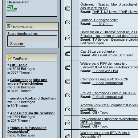
Hausmeister:
Österreich: 3sat auf Mux B geschaltet
fdp
das ist jetzt zu tun
Liddll
Board:
DVB-T 1/2 News / DAB+ New
Vantage TV abgeschaltet
Board:
--- 13° Ost ---
Boardsuche
Dolby Vision 2: Hisense bringt neues
Board durchsuchen:
Zeitalter – so kommt es auf den Ferns
Board:
TV-Sender : Besondere Liebli
und Sendungen
Cas 23 zu verschenken
Board:
Alles rund um die Schüssel
TopForen
Weltverband FIFA demonstriert
»
Off - Topic
Einigkeit/UEFA hält an FIFA-Boykott fe
mit 6048 Beiträgen
Board:
Fußball WM / EM
in 3057 Themen
Champions League/M: 06.08.26
»
Geburtstagsgrüße und
Board:
Fußball International
andere Feierlichkeiten
mit 3856 Beiträgen
in 3479 Themen
Frauen-Champions League: 06.08.26
Board:
Fußball International
»
sonstige Ku-Band Satelliten
mit 3227 Beiträgen
Amazon verkürzt Rückgabefrist in viel
in 80 Themen
Kategorien
Board:
Off - Topic
»
Alles rund um die Schüssel
mit 2804 Beiträgen
ProSiebenSat.1 importiert Werbeforma
in 207 Themen
MFE-Ländern
Board:
Off - Topic
»
"Alles zum Fussball in
Deutschland"
Wie kam es zu den IPTV-Busts in
mit 2675 Beiträgen
Deutschland?