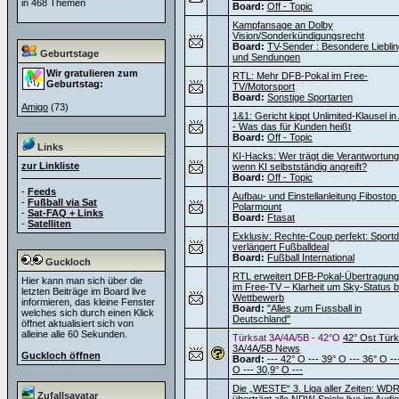
in 468 Themen
Board:
Off - Topic
Kampfansage an Dolby
Vision/Sonderkündigungsrecht
Board:
TV-Sender : Besondere Liebli
Geburtstage
und Sendungen
Wir gratulieren zum
RTL: Mehr DFB-Pokal im Free-
Geburtstag:
TV/Motorsport
Board:
Sonstige Sportarten
Amigo
(73)
1&1: Gericht kippt Unlimited-Klausel i
- Was das für Kunden heißt
Board:
Off - Topic
Links
KI-Hacks: Wer trägt die Verantwortung
zur Linkliste
wenn KI selbstständig angreift?
Board:
Off - Topic
-
Feeds
Aufbau- und Einstellanleitung Fibostop
-
Fußball via Sat
Polarmount
-
Sat-FAQ + Links
Board:
Ftasat
-
Satelliten
Exklusiv: Rechte-Coup perfekt: Sportdi
verlängert Fußballdeal
Board:
Fußball International
Guckloch
RTL erweitert DFB-Pokal-Übertragun
Hier kann man sich über die
im Free-TV – Klarheit um Sky-Status 
letzten Beiträge im Board live
Wettbewerb
informieren, das kleine Fenster
Board:
"Alles zum Fussball in
welches sich durch einen Klick
Deutschland"
öffnet aktualisiert sich von
alleine alle 60 Sekunden.
Türksat 3A/4A/5B - 42°O
42° Ost Türk
3A/4A/5B News
Guckloch öffnen
Board:
--- 42° O --- 39° O --- 36° O --
O --- 30,9° O ---
Die „WESTE“ 3. Liga aller Zeiten: WD
Zufallsavatar