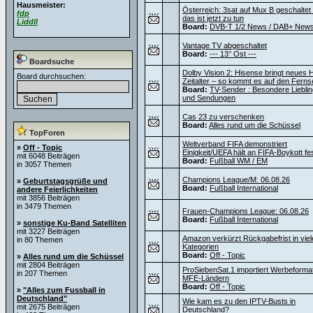
Hausmeister:
Österreich: 3sat auf Mux B geschaltet
fdp
das ist jetzt zu tun
Liddll
Board:
DVB-T 1/2 News / DAB+ New
Vantage TV abgeschaltet
Board:
--- 13° Ost ---
Boardsuche
Dolby Vision 2: Hisense bringt neues
Board durchsuchen:
Zeitalter – so kommt es auf den Ferns
Board:
TV-Sender : Besondere Liebli
und Sendungen
Cas 23 zu verschenken
Board:
Alles rund um die Schüssel
TopForen
Weltverband FIFA demonstriert
»
Off - Topic
Einigkeit/UEFA hält an FIFA-Boykott fe
mit 6048 Beiträgen
Board:
Fußball WM / EM
in 3057 Themen
Champions League/M: 06.08.26
»
Geburtstagsgrüße und
Board:
Fußball International
andere Feierlichkeiten
mit 3856 Beiträgen
in 3479 Themen
Frauen-Champions League: 06.08.26
Board:
Fußball International
»
sonstige Ku-Band Satelliten
mit 3227 Beiträgen
Amazon verkürzt Rückgabefrist in viel
in 80 Themen
Kategorien
Board:
Off - Topic
»
Alles rund um die Schüssel
mit 2804 Beiträgen
ProSiebenSat.1 importiert Werbeforma
in 207 Themen
MFE-Ländern
Board:
Off - Topic
»
"Alles zum Fussball in
Deutschland"
Wie kam es zu den IPTV-Busts in
mit 2675 Beiträgen
Deutschland?