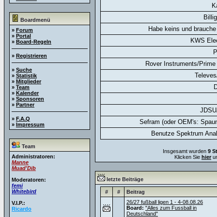
K
Billi
Boardmenü
Habe keins und brauche 
»
Forum
»
Portal
KWS Elec
»
Board-Regeln
P
»
Registrieren
Rover Instruments/Prime 
»
Suche
Televes
»
Statistik
»
Mitglieder
D
»
Team
»
Kalender
»
Sponsoren
»
Partner
JDSU
»
F.A.Q
Sefram (oder OEM's: Spaun
»
Impressum
Benutze Spektrum Anal
Team
Insgesamt wurden
9 S
Administratoren:
Klicken Sie
hier
um
Manne
Muad'Dib
letzte Beiträge
Moderatoren:
femi
Whitebird
#
#
Beitrag
26/27 fußball ligen 1 - 4-08.08.26
V.I.P.:
Board:
"Alles zum Fussball in
Ricardo
Deutschland"