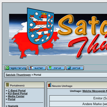
Satclub-Thueringen
» Portal
Portalmenü
Neuste Umfrage
»
C-Band Portal
Umfrage:
Welche Messgerät-M
»
KU-Band Portal
»
Media Center
Emitor (S
»
Portal
Andere Marke (we
»
Statistik