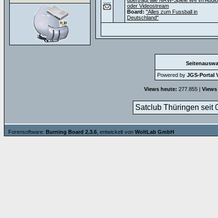
überträgt alle NRW-Spiele live im Audio
oder Videostream
Board:
"Alles zum Fussball in
Deutschland"
Seitenauswa
Powered by
JGS-Portal V
Views heute:
277.855 |
Views
Satclub Thüringen seit 
Forensoftware:
Burning Board 2.3.6
, entwickelt von
WoltLab GmbH