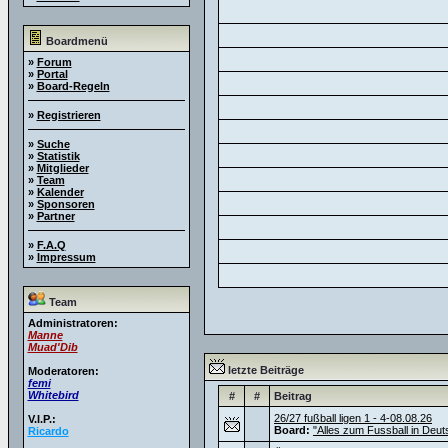
Boardmenü
»
Forum
»
Portal
»
Board-Regeln
»
Registrieren
»
Suche
»
Statistik
»
Mitglieder
»
Team
»
Kalender
»
Sponsoren
»
Partner
»
F.A.Q
»
Impressum
Team
Administratoren:
Manne
Muad'Dib
letzte Beiträge
Moderatoren:
femi
Whitebird
#
#
Beitrag
26/27 fußball ligen 1 - 4-08.08.26
V.I.P.:
Board:
"Alles zum Fussball in Deut
Ricardo