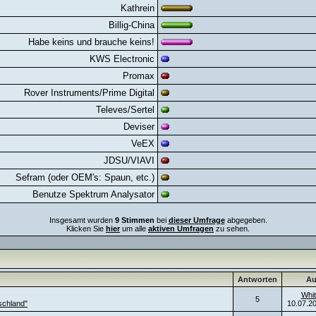
Kathrein
Billig-China
Habe keins und brauche keins!
KWS Electronic
Promax
Rover Instruments/Prime Digital
Televes/Sertel
Deviser
VeEX
JDSU/VIAVI
Sefram (oder OEM's: Spaun, etc.)
Benutze Spektrum Analysator
Insgesamt wurden
9 Stimmen
bei
dieser Umfrage
abgegeben.
Klicken Sie
hier
um alle
aktiven Umfragen
zu sehen.
Antworten
Au
Whit
5
schland"
10.07.2