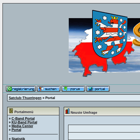
Satclub-Thueringen
» Portal
Portalmenü
Neuste Umfrage
»
C-Band Portal
»
KU-Band Portal
»
Media Center
»
Portal
»
Statistik