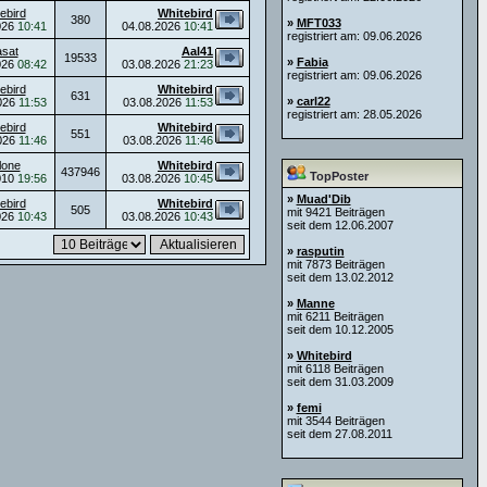
ebird
Whitebird
380
»
MFT033
026
10:41
04.08.2026
10:41
registriert am: 09.06.2026
asat
Aal41
19533
»
Fabia
026
08:42
03.08.2026
21:23
registriert am: 09.06.2026
ebird
Whitebird
631
»
carl22
026
11:53
03.08.2026
11:53
registriert am: 28.05.2026
ebird
Whitebird
551
026
11:46
03.08.2026
11:46
lone
Whitebird
437946
TopPoster
010
19:56
03.08.2026
10:45
»
Muad'Dib
ebird
Whitebird
505
mit 9421 Beiträgen
026
10:43
03.08.2026
10:43
seit dem 12.06.2007
»
rasputin
mit 7873 Beiträgen
seit dem 13.02.2012
»
Manne
mit 6211 Beiträgen
seit dem 10.12.2005
»
Whitebird
mit 6118 Beiträgen
seit dem 31.03.2009
»
femi
mit 3544 Beiträgen
seit dem 27.08.2011