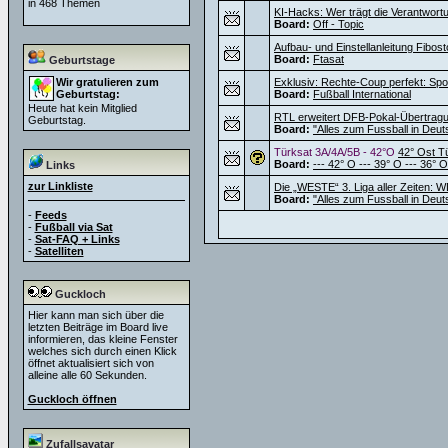
in 468 Themen
KI-Hacks: Wer trägt die Verantwortu
Board:
Off - Topic
Aufbau- und Einstellanleitung Fibos
Board:
Ftasat
Geburtstage
Wir gratulieren zum
Exklusiv: Rechte-Coup perfekt: Sport
Geburtstag:
Board:
Fußball International
Heute hat kein Mitglied
RTL erweitert DFB-Pokal-Übertragu
Geburtstag.
Board:
"Alles zum Fussball in Deut
Türksat 3A/4A/5B - 42°O
42° Ost T
Board:
--- 42° O --- 39° O --- 36° O
Links
zur Linkliste
Die „WESTE“ 3. Liga aller Zeiten: W
Board:
"Alles zum Fussball in Deut
-
Feeds
-
Fußball via Sat
-
Sat-FAQ + Links
-
Satelliten
Guckloch
Hier kann man sich über die
letzten Beiträge im Board live
informieren, das kleine Fenster
welches sich durch einen Klick
öffnet aktualisiert sich von
alleine alle 60 Sekunden.
Guckloch öffnen
Zufallsavatar