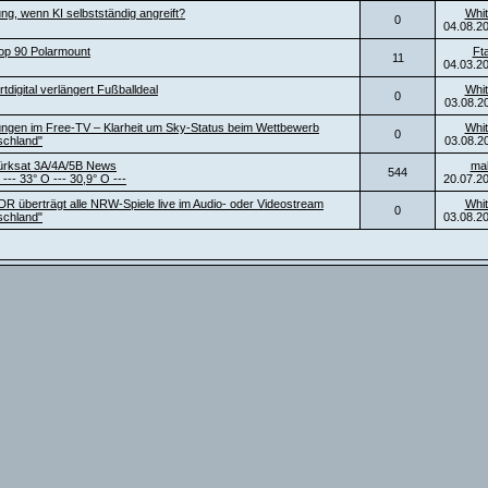
ng, wenn KI selbstständig angreift?
Whit
0
04.08.2
top 90 Polarmount
Ft
11
04.03.2
digital verlängert Fußballdeal
Whit
0
03.08.2
ngen im Free-TV – Klarheit um Sky-Status beim Wettbewerb
Whit
0
schland"
03.08.2
ürksat 3A/4A/5B News
ma
544
 --- 33° O --- 30,9° O ---
20.07.2
DR überträgt alle NRW-Spiele live im Audio- oder Videostream
Whit
0
schland"
03.08.2