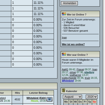
1
11.11%
1
11.11%
1
11.11%
Wer ist Online ?
0
0.00%
Zur Zeit im Forum unterwegs:
- 1 Mitglied
0
0.00%
- davon 0 unsichtbar
- 536 Besucher
0
0.00%
- 537 Benutzer gesamt
0
0.00%
Inan
0
0.00%
Wer ist wo online?
0
0.00%
0
0.00%
Wer war Online ?
0
0.00%
Heute waren 9 Mitglieder im
Forum unterwegs.
0
0.00%
Aal41
09:42
,
Ftasat
09:37
,
Inan
20:17
,
omue
07:30
,
playboy
12:26
,
südharzer
13:27
,
südschwede
00:36
,
trust
16:15
,
Whitebird
19:00
Kalender
tor
Hits
Letzter Beitrag
ebird
Whitebird (Edit)
4532
026
14:35
Heute
,
19:00
Mo
Di
Mi
Do
Fr
Sa
So