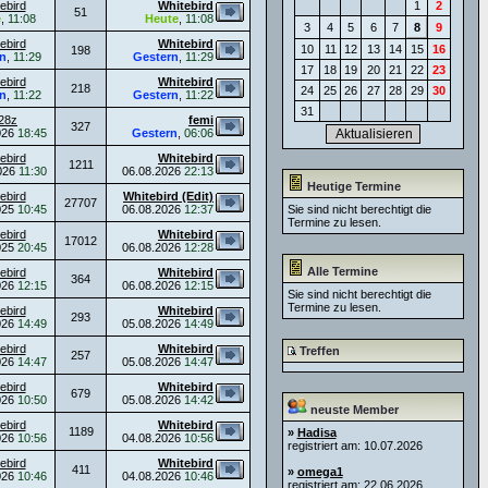
ebird
Whitebird
1
2
51
e
,
11:08
Heute
,
11:08
3
4
5
6
7
8
9
ebird
Whitebird
10
11
12
13
14
15
16
198
n
,
11:29
Gestern
,
11:29
17
18
19
20
21
22
23
ebird
Whitebird
218
24
25
26
27
28
29
30
n
,
11:22
Gestern
,
11:22
31
28z
femi
327
026
18:45
Gestern
,
06:06
ebird
Whitebird
1211
026
11:30
06.08.2026
22:13
Heutige Termine
ebird
Whitebird (Edit)
27707
025
10:45
06.08.2026
12:37
Sie sind nicht berechtigt die
Termine zu lesen.
ebird
Whitebird
17012
025
20:45
06.08.2026
12:28
Alle Termine
ebird
Whitebird
364
026
12:15
06.08.2026
12:15
Sie sind nicht berechtigt die
Termine zu lesen.
ebird
Whitebird
293
026
14:49
05.08.2026
14:49
ebird
Whitebird
Treffen
257
026
14:47
05.08.2026
14:47
ebird
Whitebird
679
026
10:50
05.08.2026
14:42
neuste Member
ebird
Whitebird
1189
»
Hadisa
026
10:56
04.08.2026
10:56
registriert am: 10.07.2026
ebird
Whitebird
411
»
omega1
026
10:46
04.08.2026
10:46
registriert am: 22.06.2026