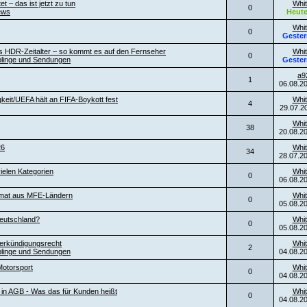
t – das ist jetzt zu tun
Whit
0
ews
Heut
Whit
0
Gester
es HDR-Zeitalter – so kommt es auf den Fernseher
Whit
0
blinge und Sendungen
Gester
a9
1
06.08.2
keit/UEFA hält an FIFA-Boykott fest
Whit
4
29.07.2
Whit
38
20.08.2
26
Whit
34
28.07.2
ielen Kategorien
Whit
0
06.08.2
ormat aus MFE-Ländern
Whit
0
05.08.2
eutschland?
Whit
0
05.08.2
erkündigungsrecht
Whit
2
blinge und Sendungen
04.08.2
otorsport
Whit
0
04.08.2
l in AGB - Was das für Kunden heißt
Whit
0
04.08.2