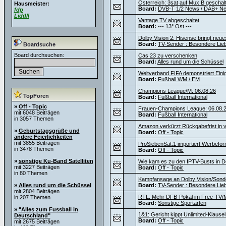
Österreich: 3sat auf Mux B geschalte
Hausmeister:
Board:
DVB-T 1/2 News / DAB+ N
fdp
Liddll
Vantage TV abgeschaltet
Board:
--- 13° Ost ---
Dolby Vision 2: Hisense bringt neu
Board:
TV-Sender : Besondere Lie
Boardsuche
Board durchsuchen:
Cas 23 zu verschenken
Board:
Alles rund um die Schüssel
Weltverband FIFA demonstriert Einig
Board:
Fußball WM / EM
Champions League/M: 06.08.26
TopForen
Board:
Fußball International
»
Off - Topic
Frauen-Champions League: 06.08.
mit 6048 Beiträgen
Board:
Fußball International
in 3057 Themen
Amazon verkürzt Rückgabefrist in v
»
Geburtstagsgrüße und
Board:
Off - Topic
andere Feierlichkeiten
mit 3855 Beiträgen
ProSiebenSat.1 importiert Werbef
in 3478 Themen
Board:
Off - Topic
»
sonstige Ku-Band Satelliten
Wie kam es zu den IPTV-Busts in D
mit 3227 Beiträgen
Board:
Off - Topic
in 80 Themen
Kampfansage an Dolby Vision/Sond
»
Alles rund um die Schüssel
Board:
TV-Sender : Besondere Lie
mit 2804 Beiträgen
RTL: Mehr DFB-Pokal im Free-TV/M
in 207 Themen
Board:
Sonstige Sportarten
»
"Alles zum Fussball in
1&1: Gericht kippt Unlimited-Klause
Deutschland"
Board:
Off - Topic
mit 2675 Beiträgen