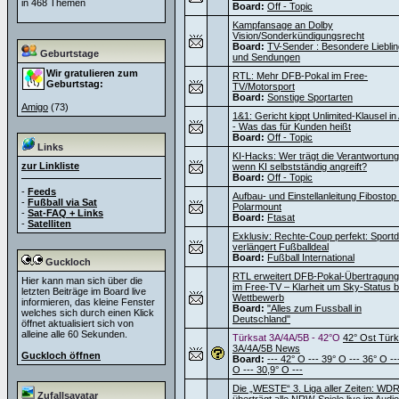
in 468 Themen
Board:
Off - Topic
Kampfansage an Dolby
Vision/Sonderkündigungsrecht
Board:
TV-Sender : Besondere Liebli
Geburtstage
und Sendungen
Wir gratulieren zum
RTL: Mehr DFB-Pokal im Free-
Geburtstag:
TV/Motorsport
Board:
Sonstige Sportarten
Amigo
(73)
1&1: Gericht kippt Unlimited-Klausel i
- Was das für Kunden heißt
Board:
Off - Topic
Links
KI-Hacks: Wer trägt die Verantwortung
zur Linkliste
wenn KI selbstständig angreift?
Board:
Off - Topic
-
Feeds
Aufbau- und Einstellanleitung Fibostop
-
Fußball via Sat
Polarmount
-
Sat-FAQ + Links
Board:
Ftasat
-
Satelliten
Exklusiv: Rechte-Coup perfekt: Sportdi
verlängert Fußballdeal
Board:
Fußball International
Guckloch
RTL erweitert DFB-Pokal-Übertragun
Hier kann man sich über die
im Free-TV – Klarheit um Sky-Status 
letzten Beiträge im Board live
Wettbewerb
informieren, das kleine Fenster
Board:
"Alles zum Fussball in
welches sich durch einen Klick
Deutschland"
öffnet aktualisiert sich von
alleine alle 60 Sekunden.
Türksat 3A/4A/5B - 42°O
42° Ost Türk
3A/4A/5B News
Guckloch öffnen
Board:
--- 42° O --- 39° O --- 36° O --
O --- 30,9° O ---
Die „WESTE“ 3. Liga aller Zeiten: WD
Zufallsavatar