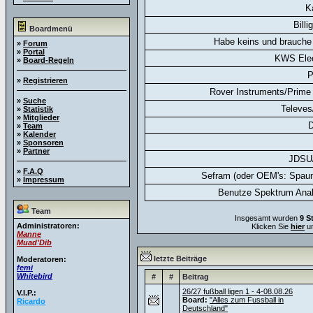
K
Billi
Boardmenü
Habe keins und brauche 
»
Forum
»
Portal
KWS Elec
»
Board-Regeln
P
»
Registrieren
Rover Instruments/Prime 
»
Suche
Televes
»
Statistik
»
Mitglieder
D
»
Team
»
Kalender
»
Sponsoren
»
Partner
JDSU
»
F.A.Q
Sefram (oder OEM's: Spaun
»
Impressum
Benutze Spektrum Anal
Team
Insgesamt wurden
9 S
Administratoren:
Klicken Sie
hier
um
Manne
Muad'Dib
letzte Beiträge
Moderatoren:
femi
Whitebird
#
#
Beitrag
26/27 fußball ligen 1 - 4-08.08.26
V.I.P.:
Board:
"Alles zum Fussball in
Ricardo
Deutschland"