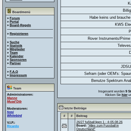
K
Billi
Boardmenü
Habe keins und brauche 
»
Forum
»
Portal
KWS Elec
»
Board-Regeln
P
»
Registrieren
Rover Instruments/Prime 
»
Suche
Televes
»
Statistik
»
Mitglieder
D
»
Team
»
Kalender
»
Sponsoren
»
Partner
JDSU
»
F.A.Q
Sefram (oder OEM's: Spaun
»
Impressum
Benutze Spektrum Anal
Team
Insgesamt wurden
9 S
Administratoren:
Klicken Sie
hier
um
Manne
Muad'Dib
letzte Beiträge
Moderatoren:
femi
Whitebird
#
#
Beitrag
26/27 fußball ligen 1 - 4-05.08.26
V.I.P.:
Board:
"Alles zum Fussball in
Ricardo
Deutschland"