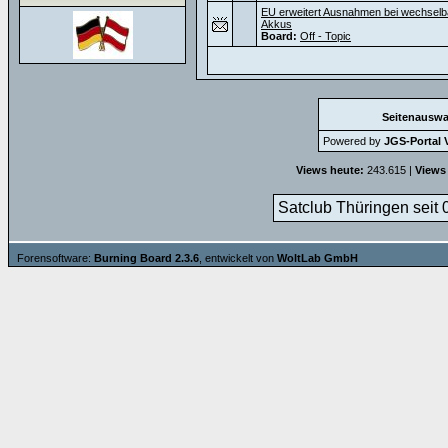
EU erweitert Ausnahmen bei wechselb
Akkus
Board:
Off - Topic
Seitenauswa
Powered by
JGS-Portal V
Views heute:
243.615 |
Views
Satclub Thüringen seit 
Forensoftware:
Burning Board 2.3.6
, entwickelt von
WoltLab GmbH