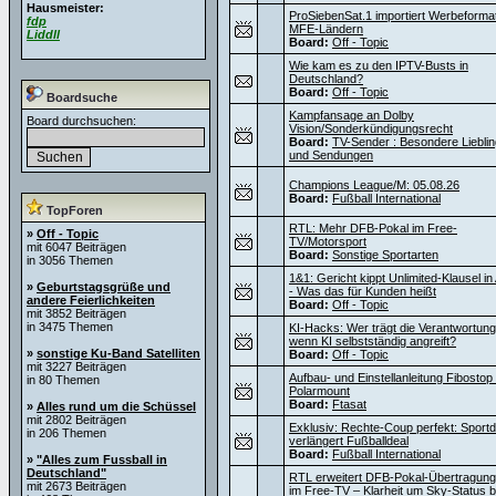
Hausmeister:
ProSiebenSat.1 importiert Werbeforma
fdp
MFE-Ländern
Liddll
Board:
Off - Topic
Wie kam es zu den IPTV-Busts in
Deutschland?
Board:
Off - Topic
Boardsuche
Kampfansage an Dolby
Board durchsuchen:
Vision/Sonderkündigungsrecht
Board:
TV-Sender : Besondere Liebli
und Sendungen
Champions League/M: 05.08.26
Board:
Fußball International
TopForen
RTL: Mehr DFB-Pokal im Free-
»
Off - Topic
TV/Motorsport
mit 6047 Beiträgen
Board:
Sonstige Sportarten
in 3056 Themen
1&1: Gericht kippt Unlimited-Klausel i
»
Geburtstagsgrüße und
- Was das für Kunden heißt
andere Feierlichkeiten
Board:
Off - Topic
mit 3852 Beiträgen
in 3475 Themen
KI-Hacks: Wer trägt die Verantwortung
wenn KI selbstständig angreift?
»
sonstige Ku-Band Satelliten
Board:
Off - Topic
mit 3227 Beiträgen
Aufbau- und Einstellanleitung Fibostop
in 80 Themen
Polarmount
Board:
Ftasat
»
Alles rund um die Schüssel
mit 2802 Beiträgen
Exklusiv: Rechte-Coup perfekt: Sportdi
in 206 Themen
verlängert Fußballdeal
Board:
Fußball International
»
"Alles zum Fussball in
Deutschland"
RTL erweitert DFB-Pokal-Übertragun
mit 2673 Beiträgen
im Free-TV – Klarheit um Sky-Status 