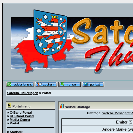
Satclub-Thueringen
» Portal
Portalmenü
Neuste Umfrage
»
C-Band Portal
Umfrage:
Welche Messgerät-M
»
KU-Band Portal
»
Media Center
Emitor (S
»
Portal
Andere Marke (we
»
Statistik