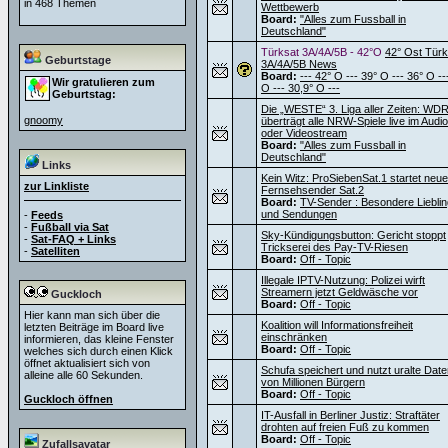
in 468 Themen
Wettbewerb
Board:
"Alles zum Fussball in
Deutschland"
Türksat 3A/4A/5B - 42°O
42° Ost Türk
Geburtstage
3A/4A/5B News
Board:
--- 42° O --- 39° O --- 36° O --
Wir gratulieren zum
O --- 30,9° O ---
Geburtstag:
Die „WESTE“ 3. Liga aller Zeiten: WD
gnoomy
überträgt alle NRW-Spiele live im Audio
oder Videostream
Board:
"Alles zum Fussball in
Deutschland"
Links
Kein Witz: ProSiebenSat.1 startet neu
zur Linkliste
Fernsehsender Sat.2
Board:
TV-Sender : Besondere Liebli
und Sendungen
-
Feeds
-
Fußball via Sat
Sky-Kündigungsbutton: Gericht stoppt
-
Sat-FAQ + Links
Trickserei des Pay-TV-Riesen
-
Satelliten
Board:
Off - Topic
Illegale IPTV-Nutzung: Polizei wirft
Streamern jetzt Geldwäsche vor
Guckloch
Board:
Off - Topic
Hier kann man sich über die
Koalition will Informationsfreiheit
letzten Beiträge im Board live
einschränken
informieren, das kleine Fenster
Board:
Off - Topic
welches sich durch einen Klick
öffnet aktualisiert sich von
Schufa speichert und nutzt uralte Dat
alleine alle 60 Sekunden.
von Millionen Bürgern
Board:
Off - Topic
Guckloch öffnen
IT-Ausfall in Berliner Justiz: Straftäter
drohten auf freien Fuß zu kommen
Board:
Off - Topic
Zufallsavatar