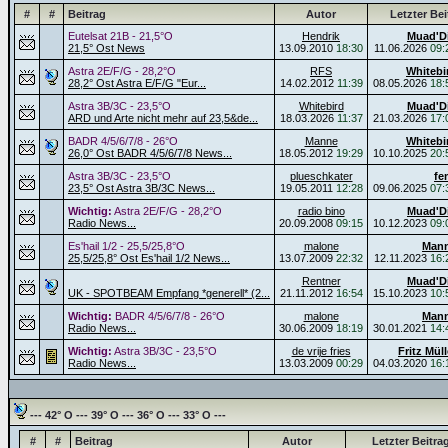
#
#
Beitrag
Autor
Letzter Bei
Eutelsat 21B - 21,5°O
Hendrik
Muad'D
21,5° Ost News
13.09.2010
18:30
11.06.2026
09:
Astra 2E/F/G - 28,2°O
RFS
Whitebi
28,2° Ost Astra E/F/G "Eur...
14.02.2012
11:39
08.05.2026
18:
Astra 3B/3C - 23,5°O
Whitebird
Muad'D
ARD und Arte nicht mehr auf 23,5&de...
18.03.2026
11:37
21.03.2026
17:
BADR 4/5/6/7/8 - 26°O
Manne
Whitebi
26,0° Ost BADR 4/5/6/7/8 News...
18.05.2012
19:29
10.10.2025
20:
Astra 3B/3C - 23,5°O
plueschkater
fe
23,5° Ost Astra 3B/3C News...
19.05.2011
12:28
09.06.2025
07:
Wichtig:
Astra 2E/F/G - 28,2°O
radio bino
Muad'D
Radio News...
20.09.2008
09:15
10.12.2023
09:
Es'hail 1/2 - 25,5/25,8°O
malone
Man
25,5/25,8° Ost Es'hail 1/2 News...
13.07.2009
22:32
12.11.2023
16:
Rentner
Muad'D
UK - SPOTBEAM Empfang *generell* (2...
21.11.2012
16:54
15.10.2023
10:
Wichtig:
BADR 4/5/6/7/8 - 26°O
malone
Man
Radio News...
30.06.2009
18:19
30.01.2021
14:
Wichtig:
Astra 3B/3C - 23,5°O
de vrije fries
Fritz Müll
Radio News...
13.03.2009
00:29
04.03.2020
16:
--- 42° O --- 39° O --- 36° O --- 33° O ---
#
#
Beitrag
Autor
Letzter Beitra