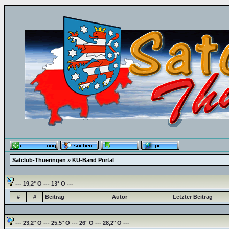
Satclub-Thueringen
» KU-Band Portal
--- 19,2° O --- 13° O ---
#
#
Beitrag
Autor
Letzter Beitrag
--- 23,2° O --- 25.5° O --- 26° O --- 28,2° O ---