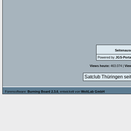
Seitenaus
Powered by
JGS-Portal
Views heute:
463.074 |
Vie
Satclub Thüringen sei
Forensoftware:
Burning Board 2.3.6
, entwickelt von
WoltLab GmbH