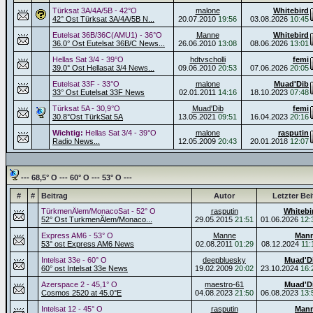
Türksat 3A/4A/5B - 42°O
malone
Whitebird
42° Ost Türksat 3A/4A/5B N...
20.07.2010
19:56
03.08.2026
10:45
Eutelsat 36B/36C(AMU1) - 36°O
Manne
Whitebird
36.0° Ost Eutelsat 36B/C News...
26.06.2010
13:08
08.06.2026
13:01
Hellas Sat 3/4 - 39°O
hdtvscholli
femi
39.0° Ost Hellasat 3/4 News...
09.06.2010
20:53
07.06.2026
20:05
Eutelsat 33F - 33°O
malone
Muad'Dib
33° Ost Eutelsat 33F News
02.01.2011
14:16
18.10.2023
07:48
Türksat 5A - 30,9°O
Muad'Dib
femi
30.8°Ost TürkSat 5A
13.05.2021
09:51
16.04.2023
20:16
Wichtig:
Hellas Sat 3/4 - 39°O
malone
rasputin
Radio News...
12.05.2009
20:43
20.01.2018
12:07
--- 68,5° O --- 60° O --- 53° O ---
#
#
Beitrag
Autor
Letzter Bei
TürkmenÄlem/MonacoSat - 52° O
rasputin
Whitebi
52° Ost TurkmenÄlem/Monaco...
29.05.2015
21:51
01.06.2026
12:
Express AM6 - 53° O
Manne
Man
53° ost Express AM6 News
02.08.2011
01:29
08.12.2024
11:
Intelsat 33e - 60° O
deepbluesky
Muad'D
60° ost Intelsat 33e News
19.02.2009
20:02
23.10.2024
16:
Azerspace 2 - 45,1° O
maestro-61
Muad'D
Cosmos 2520 at 45.0°E
04.08.2023
21:50
06.08.2023
13:
Intelsat 12 - 45° O
rasputin
Man