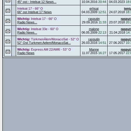
45° ost - Intelsat 12 News...
10.04.2016
20:44
04.03.2023
18:
Intelsat 17 - 66° O
erhsat
tent
66° ost Intelsat 17 News
04.03.2009
12:51
24.07.2018
18:
Wichtig:
Intelsat 17 - 66° O
rasputin
rasput
Radio News...
29.09.2016
11:33
23.07.2018
20:
Wichtig:
Intelsat 33e - 60° O
malone
rasput
Radio News...
06.05.2009
22:13
21.04.2018
14:
Wichtig:
TürkmenÄlem/MonacoSat - 52° O
rasputin
rasput
52° Ost Turkmen Aelem/MonacoSat...
26.03.2016
14:51
27.06.2017
10:
Wichtig:
Express AM 22/AM6 - 53° O
Manne
rasput
Radio News
11.07.2015
16:27
17.05.2017
22: