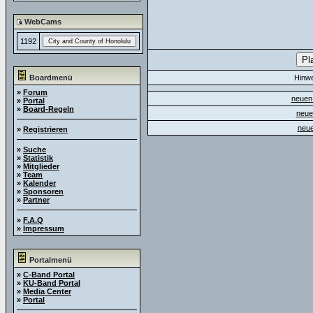
WebCams
1192
Boardmenü
Hinw
»
Forum
neuen 
»
Portal
»
Board-Regeln
neue
neue
»
Registrieren
»
Suche
»
Statistik
»
Mitglieder
»
Team
»
Kalender
»
Sponsoren
»
Partner
»
F.A.Q
»
Impressum
Portalmenü
»
C-Band Portal
»
KU-Band Portal
»
Media Center
»
Portal