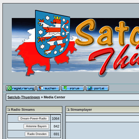
Satclub-Thueringen
» Media Center
Radio Streams
Streamplayer
1064
842
691