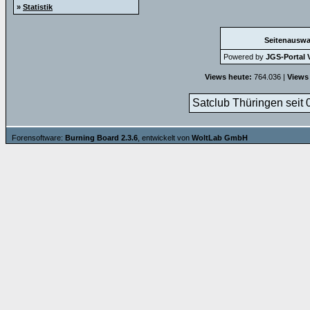
»
Statistik
Seitenauswa
Powered by
JGS-Portal V
Views heute:
764.036 |
Views
Satclub Thüringen seit 
Forensoftware:
Burning Board 2.3.6
, entwickelt von
WoltLab GmbH