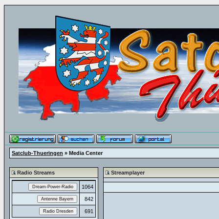
Satclub-Thueringen
» Media Center
Radio Streams
Streamplayer
1064
842
691