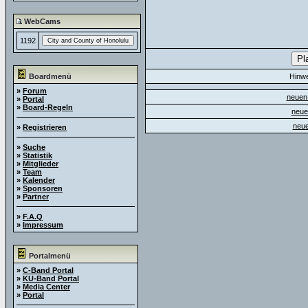
WebCams
1192
Boardmenü
Hinw
»
Forum
neuen 
»
Portal
»
Board-Regeln
neue
neue
»
Registrieren
»
Suche
»
Statistik
»
Mitglieder
»
Team
»
Kalender
»
Sponsoren
»
Partner
»
F.A.Q
»
Impressum
Portalmenü
»
C-Band Portal
»
KU-Band Portal
»
Media Center
»
Portal