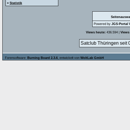
»
Statistik
Seitenauswa
Powered by
JGS-Portal V
Views heute:
436.594 |
Views
Satclub Thüringen seit 
Forensoftware:
Burning Board 2.3.6
, entwickelt von
WoltLab GmbH